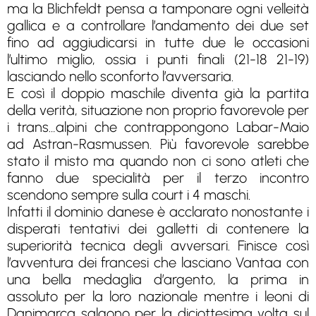
ma la Blichfeldt pensa a tamponare ogni velleità
gallica e a controllare l’andamento dei due set
fino ad aggiudicarsi in tutte due le occasioni
l’ultimo miglio, ossia i punti finali (21-18 21-19)
lasciando nello sconforto l’avversaria.
E così il doppio maschile diventa già la partita
della verità, situazione non proprio favorevole per
i trans…alpini che contrappongono Labar-Maio
ad Astran-Rasmussen. Più favorevole sarebbe
stato il misto ma quando non ci sono atleti che
fanno due specialità per il terzo incontro
scendono sempre sulla court i 4 maschi.
Infatti il dominio danese è acclarato nonostante i
disperati tentativi dei galletti di contenere la
superiorità tecnica degli avversari. Finisce così
l’avventura dei francesi che lasciano Vantaa con
una bella medaglia d’argento, la prima in
assoluto per la loro nazionale mentre i leoni di
Danimarca salgono per la diciottesima volta sul