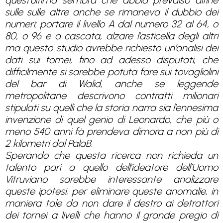
quest’ultima sembra che abbia prevalso alfine
sulle sulle altre anche se rimaneva il dubbio dei
numeri: portare il livello A dal numero 32 al 64, o
80, o 96 e a cascata, alzare l’asticella degli altri
ma questo studio avrebbe richiesto un’analisi dei
dati sui tornei, fino ad adesso disputati, che
difficilmente si sarebbe potuta fare sui tovagliolini
del bar di Walid, anche se leggende
metropolitane descrivono contratti milionari
stipulati su quelli che la storia narra sia l’ennesima
invenzione di quel genio di Leonardo, che più o
meno 540 anni fà prendeva dimora a non più di
2 kilometri dal PalaB.
Sperando che questa ricerca non richieda un
talento pari a quello dell’ideatore dell’Uomo
Vitruviano sarebbe interessante analizzare
queste ipotesi, per eliminare queste anomalie, in
maniera tale da non dare il destro ai detrattori
dei tornei a livelli che hanno il grande pregio di