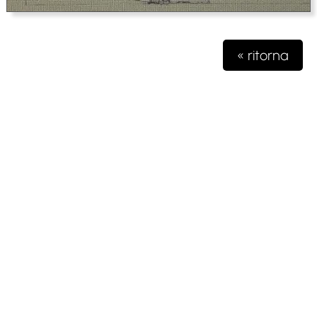
« ritorna
Testata giornalistica iscritta presso il registro della stampa del
Tribunale di Milano n. 48/2020 del 03 giugno 2020 R.G.
4631/2020
Gioko Sportsteam ASD Editore
Via Marconi 2
28040 Paruzzaro (NO)
partita iva 04132570963