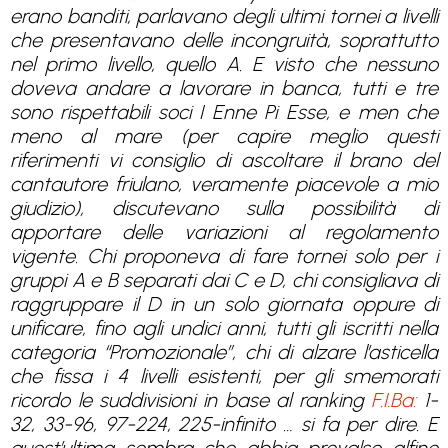
erano banditi, parlavano degli ultimi tornei a livelli
che presentavano delle incongruità, soprattutto
nel primo livello, quello A. E visto che nessuno
doveva andare a lavorare in banca, tutti e tre
sono rispettabili soci I Enne Pi Esse, e men che
meno al mare (per capire meglio questi
riferimenti vi consiglio di ascoltare il brano del
cantautore friulano, veramente piacevole a mio
giudizio), discutevano sulla possibilità di
apportare delle variazioni al regolamento
vigente. Chi proponeva di fare tornei solo per i
gruppi A e B separati dai C e D, chi consigliava di
raggruppare il D in un solo giornata oppure di
unificare, fino agli undici anni, tutti gli iscritti nella
categoria “Promozionale”, chi di alzare l’asticella
che fissa i 4 livelli esistenti, per gli smemorati
ricordo le suddivisioni in base al ranking
F.I.Ba:
1-
32, 33-96, 97-224, 225-infinito … si fa per dire. E