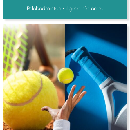
Palabadminton - il grido d`allarme