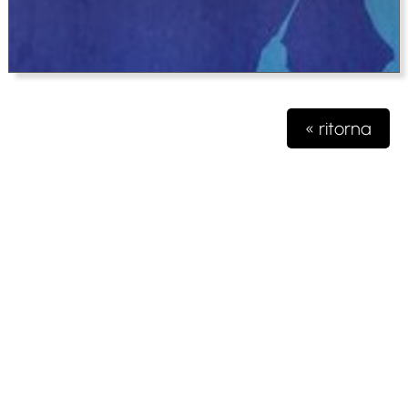
« ritorna
Testata giornalistica iscritta presso il registro della stampa del
Tribunale di Milano n. 48/2020 del 03 giugno 2020 R.G.
4631/2020
Gioko Sportsteam ASD Editore
Via Marconi 2
28040 Paruzzaro (NO)
partita iva 04132570963