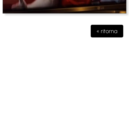
« ritorna
Testata giornalistica iscritta presso il registro della stampa del
Tribunale di Milano n. 48/2020 del 03 giugno 2020 R.G.
4631/2020
Gioko Sportsteam ASD Editore
Via Marconi 2
28040 Paruzzaro (NO)
partita iva 04132570963