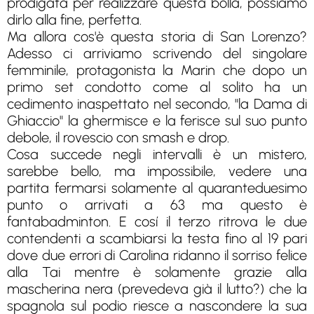
prodigata per realizzare questa bolla, possiamo
dirlo alla fine, perfetta.
Ma allora cos'è questa storia di San Lorenzo?
Adesso ci arriviamo scrivendo del singolare
femminile, protagonista la Marin che dopo un
primo set condotto come al solito ha un
cedimento inaspettato nel secondo, "la Dama di
Ghiaccio" la ghermisce e la ferisce sul suo punto
debole, il rovescio con smash e drop.
Cosa succede negli intervalli è un mistero,
sarebbe bello, ma impossibile, vedere una
partita fermarsi solamente al quaranteduesimo
punto o arrivati a 63 ma questo è
fantabadminton. E cosí il terzo ritrova le due
contendenti a scambiarsi la testa fino al 19 pari
dove due errori di Carolina ridanno il sorriso felice
alla Tai mentre è solamente grazie alla
mascherina nera (prevedeva già il lutto?) che la
spagnola sul podio riesce a nascondere la sua