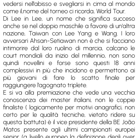
vedersi nell'abisso e svegliarsi in cima al mondo
come il,nome del torneo ci ricorda, World Tour.
Di Lee in Lee, un nome che significa succeso
anche se nel doppio maschile a favore di un'altra
nazione, Taiwan con Lee Yang e Wang. I loro
avversari Ahsan-Setiawan non è che si facciano
intimorire dal loro ruolino di marcia, calcano le
court mondiali da inizio del millennio, non sono
quindi novellini e forse sono questi 18 anni
complessivi in più che incidono e permettono ai
più giovani di fare lo scatto finale per
raggiungere l'agognato triplete.
E si va alla premiazione che vede una vecchia
conoscenza dei master italiani, non le coppie
finaliste ( logicamente per motivi anagrafici, non
certo per le qualità tecniche, vietato ridere su
questa battuta) è il vice presidente della BE João
Matos presente agli ultimi campionati europei
senior (a livello europeo la definizione degli over