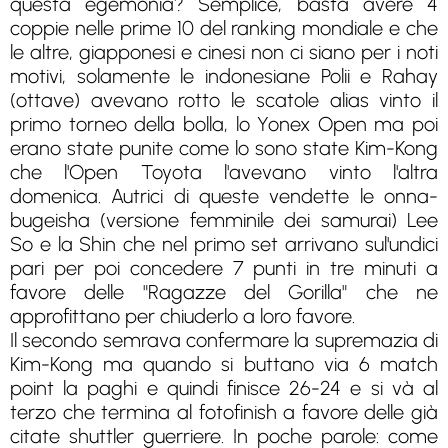
questa egemonia? Semplice, basta avere 4
coppie nelle prime 10 del ranking mondiale e che
le altre, giapponesi e cinesi non ci siano per i noti
motivi, solamente le indonesiane Polii e Rahay
(ottave) avevano rotto le scatole alias vinto il
primo torneo della bolla, lo Yonex Open ma poi
erano state punite come lo sono state Kim-Kong
che l'Open Toyota l'avevano vinto l'altra
domenica. Autrici di queste vendette le onna-
bugeisha (versione femminile dei samurai) Lee
So e la Shin che nel primo set arrivano sul'undici
pari per poi concedere 7 punti in tre minuti a
favore delle "Ragazze del Gorilla" che ne
approfittano per chiuderlo a loro favore.
Il secondo semrava confermare la supremazia di
Kim-Kong ma quando si buttano via 6 match
point la paghi e quindi finisce 26-24 e si và al
terzo che termina al fotofinish a favore delle già
citate shuttler guerriere. In poche parole: come