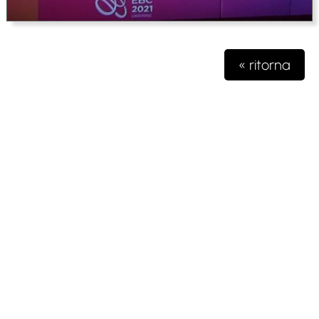
« ritorna
Testata giornalistica iscritta presso il registro della stampa del
Tribunale di Milano n. 48/2020 del 03 giugno 2020 R.G.
4631/2020
Gioko Sportsteam ASD Editore
Via Marconi 2
28040 Paruzzaro (NO)
partita iva 04132570963