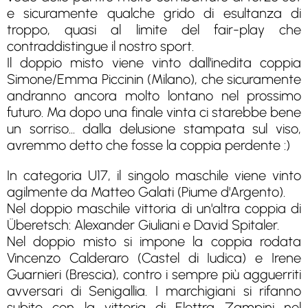
e sicuramente qualche grido di esultanza di
troppo, quasi al limite del fair-play che
contraddistingue il nostro sport.
Il doppio misto viene vinto dall'inedita coppia
Simone/Emma Piccinin (Milano), che sicuramente
andranno ancora molto lontano nel prossimo
futuro. Ma dopo una finale vinta ci starebbe bene
un sorriso... dalla delusione stampata sul viso,
avremmo detto che fosse la coppia perdente :)
In categoria U17, il singolo maschile viene vinto
agilmente da Matteo Galati (Piume d'Argento).
Nel doppio maschile vittoria di un'altra coppia di
Überetsch: Alexander Giuliani e David Spitaler.
Nel doppio misto si impone la coppia rodata
Vincenzo Calderaro (Castel di Iudica) e Irene
Guarnieri (Brescia), contro i sempre più agguerriti
avversari di Senigallia. I marchigiani si rifanno
subito con la vittoria di Elettra Zampini nel