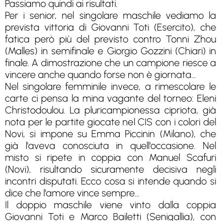
Passiamo quindi ai risultati.
Per i senior, nel singolare maschile vediamo la
prevista vittoria di Giovanni Toti (Esercito), che
fatica però più del previsto contro Tonni Zhou
(Malles) in semifinale e Giorgio Gozzini (Chiari) in
finale. A dimostrazione che un campione riesce a
vincere anche quando forse non è giornata...
Nel singolare femminile invece, a rimescolare le
carte ci pensa la mina vagante del torneo: Eleni
Christodoulou. La pluricampionessa cipriota, già
nota per le partite giocate nel CIS con i colori del
Novi, si impone su Emma Piccinin (Milano), che
già l'aveva conosciuta in quell'occasione. Nel
misto si ripete in coppia con Manuel Scafuri
(Novi), risultando sicuramente decisiva negli
incontri disputati. Ecco cosa si intende quando si
dice che l'amore vince sempre...
Il doppio maschile viene vinto dalla coppia
Giovanni Toti e Marco Bailetti (Senigallia), con