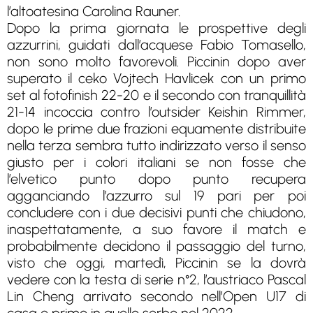
l’altoatesina Carolina Rauner.
Dopo la prima giornata le prospettive degli
azzurrini, guidati dall’acquese Fabio Tomasello,
non sono molto favorevoli. Piccinin dopo aver
superato il ceko Vojtech Havlicek con un primo
set al fotofinish 22-20 e il secondo con tranquillità
21-14 incoccia contro l’outsider Keishin Rimmer,
dopo le prime due frazioni equamente distribuite
nella terza sembra tutto indirizzato verso il senso
giusto per i colori italiani se non fosse che
l’elvetico punto dopo punto recupera
agganciando l’azzurro sul 19 pari per poi
concludere con i due decisivi punti che chiudono,
inaspettatamente, a suo favore il match e
probabilmente decidono il passaggio del turno,
visto che oggi, martedì, Piccinin se la dovrà
vedere con la testa di serie n°2, l’austriaco Pascal
Lin Cheng arrivato secondo nell’Open U17 di