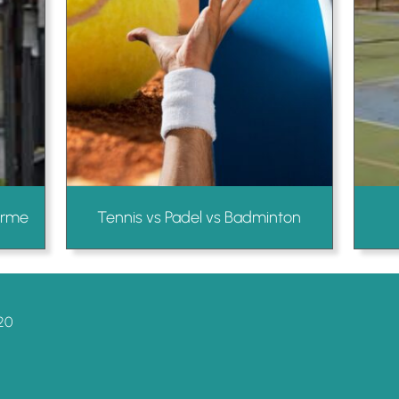
larme
Tennis vs Padel vs Badminton
20