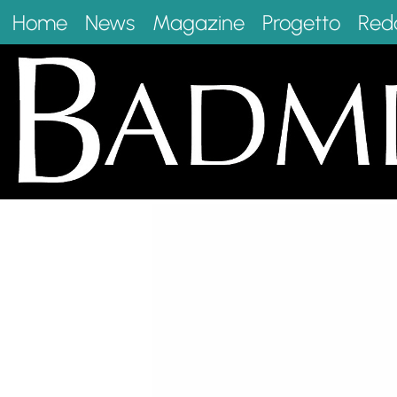
Home
News
Magazine
Progetto
Red