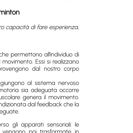
dminton
ro capacità di fare esperienza,
he permettono all'individuo di
el movimento. Essi si realizzano
e provengono dal nostro corpo
i giungono al sistema nervoso
ta motoria sia adeguata occorre
uscolare genera il movimento.
condizionata dal feedback che la
deguate.
so gli apparati sensoriali: le
e vengono poi trasformate in