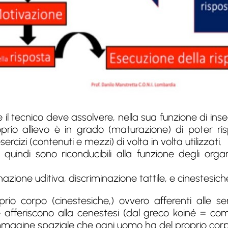
e il tecnico deve assolvere, nella sua funzione di in
roprio allievo è in grado (maturazione) di poter
ercizi (contenuti e mezzi) di volta in volta utilizzati.
quindi sono riconducibili alla funzione degli orga
nazione uditiva, discriminazione tattile, e cinestesich
oprio corpo (cinestesiche,) ovvero afferenti alle s
he afferiscono alla cenestesi (dal greco koiné = c
'immagine spaziale che ogni uomo ha del proprio co