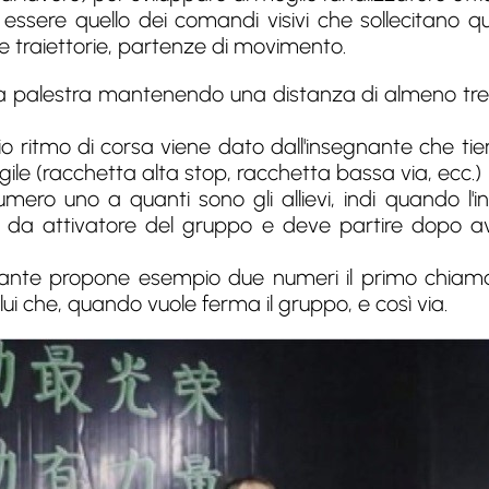
essere quello dei comandi visivi che sollecitano qu
are traiettorie, partenze di movimento.
la palestra mantenendo una distanza di almeno tr
io ritmo di corsa viene dato dall'insegnante che t
gile (racchetta alta stop, racchetta bassa via, ecc.)
numero uno a quanti sono gli allievi, indi quando 
 fa da attivatore del gruppo e deve partire dopo
nante propone esempio due numeri il primo chiamat
i che, quando vuole ferma il gruppo, e così via.