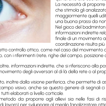
La necessità di proporre
che stimola gli analizzator
maggiormente quelli uditi
una buona prassi da non
Nel gioco del badminton l'
informazioni indirette rela
finale di un movimento a
coordinazione risulta più 
etto controllo ottico, come nel caso del movimento degl
 con i riferimenti (rete, righe del campo, posizion
oltre, informazioni indirette, che si riferiscono alla 
 movimento degli avversari al di là della rete o al p
o, inoltre dalla visione periferica, che permette di 
campo visivo; anche se questo genere di segnali ci 
ti elaborati a livello corticale.
etodo da proporre agli allievi sia nelle fasi di r
i lavoro) per sviluppare al meglio l'analizzatore ott