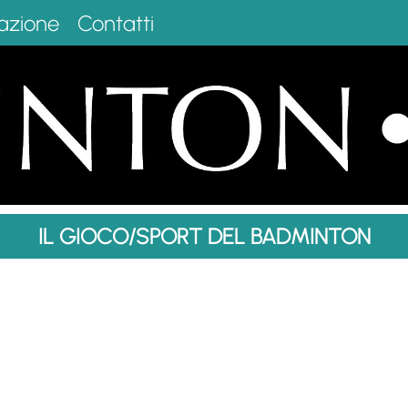
azione
Contatti
IL GIOCO/SPORT DEL BADMINTON