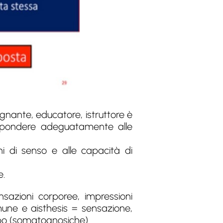
segnante, educatore, istruttore è
 rispondere adeguatamente alle
ni di senso e alle capacità di
e.
ensazioni corporee, impressioni
omune e aisthesis = sensazione,
rpo (somatognosiche).