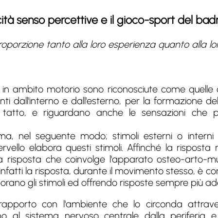
tà senso percettive e il gioco-sport del ba
roporzione tanto alla loro esperienza quanto alla lo
 in ambito motorio sono riconosciute come quelle c
nti dall'interno e dall'esterno, per la formazione d
, il tatto, e riguardano anche le sensazioni ch
orma, nel seguente modo; stimoli esterni o intern
 cervello elabora questi stimoli. Affinché la rispos
la risposta che coinvolge l'apparato osteo-arto-m
infatti la risposta, durante il movimento stesso, è 
laborano gli stimoli ed offrendo risposte sempre più a
un rapporto con l'ambiente che lo circonda attraver
no al sistema nervoso centrale dalla periferia 