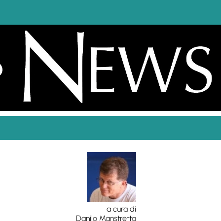
a cura di
Danilo Manstretta