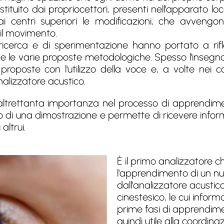
stituito dai propriocettori, presenti nell'apparato 
centri superiori le modificazioni, che avvengon
il movimento.
ricerca e di sperimentazione hanno portato a rifle
 e le varie proposte metodologiche. Spesso l'insegna
 proposte con l'utilizzo della voce e, a volte nei cas
nalizzatore acustico.
 altrettanta importanza nel processo di apprendime
o o di una dimostrazione e permette di ricevere infor
ltrui.
È il primo analizzatore c
l'apprendimento di un n
dall'analizzatore acustico
cinestesico, le cui infor
prime fasi di apprendimen
quindi utile alla coordin