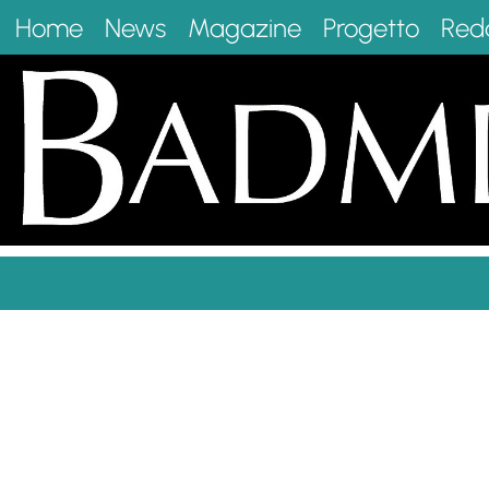
Home
News
Magazine
Progetto
Red