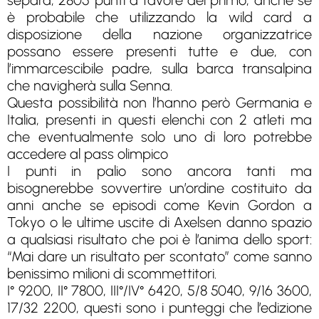
separa, 2805 punti a favore del primo, anche se
è probabile che utilizzando la wild card a
disposizione della nazione organizzatrice
possano essere presenti tutte e due, con
l’immarcescibile padre, sulla barca transalpina
che navigherà sulla Senna.
Questa possibilità non l’hanno però Germania e
Italia, presenti in questi elenchi con 2 atleti ma
che eventualmente solo uno di loro potrebbe
accedere al pass olimpico
I punti in palio sono ancora tanti ma
bisognerebbe sovvertire un’ordine costituito da
anni anche se episodi come Kevin Gordon a
Tokyo o le ultime uscite di Axelsen danno spazio
a qualsiasi risultato che poi è l’anima dello sport:
“Mai dare un risultato per scontato” come sanno
benissimo milioni di scommettitori.
I° 9200, II° 7800, III°/IV° 6420, 5/8 5040, 9/16 3600,
17/32 2200, questi sono i punteggi che l’edizione