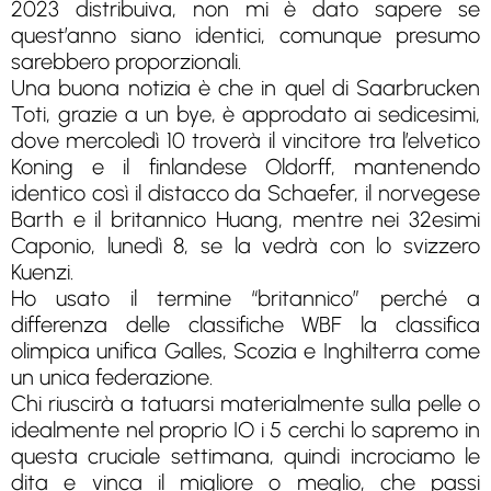
2023 distribuiva, non mi è dato sapere se
quest’anno siano identici, comunque presumo
sarebbero proporzionali.
Una buona notizia è che in quel di Saarbrucken
Toti, grazie a un bye, è approdato ai sedicesimi,
dove mercoledì 10 troverà il vincitore tra l’elvetico
Koning e il finlandese Oldorff, mantenendo
identico così il distacco da Schaefer, il norvegese
Barth e il britannico Huang, mentre nei 32esimi
Caponio, lunedì 8, se la vedrà con lo svizzero
Kuenzi.
Ho usato il termine “britannico” perché a
differenza delle classifiche WBF la classifica
olimpica unifica Galles, Scozia e Inghilterra come
un unica federazione.
Chi riuscirà a tatuarsi materialmente sulla pelle o
idealmente nel proprio IO i 5 cerchi lo sapremo in
questa cruciale settimana, quindi incrociamo le
dita e vinca il migliore o meglio, che passi