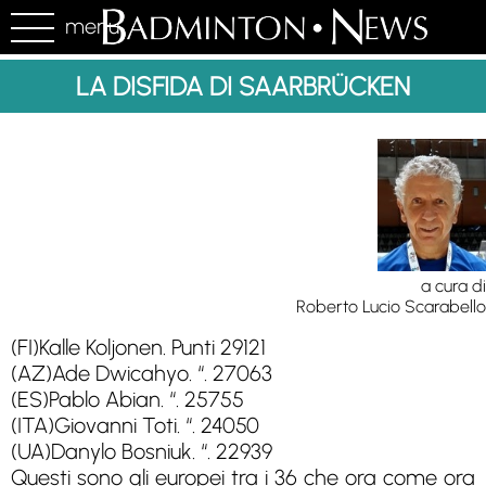
menu
LA DISFIDA DI SAARBRÜCKEN
a cura di
Roberto Lucio Scarabello
(FI)Kalle Koljonen. Punti 29121
(AZ)Ade Dwicahyo. “. 27063
(ES)Pablo Abian. “. 25755
(ITA)Giovanni Toti. “. 24050
(UA)Danylo Bosniuk. “. 22939
Questi sono gli europei tra i 36 che ora come ora