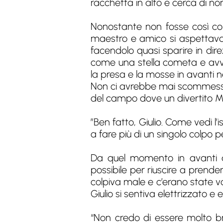
racchetta in alto e cerca di non
Nonostante non fosse così conv
maestro e amico si aspettava d
facendolo quasi sparire in dire
come una stella cometa e avvi
la presa e la mosse in avanti n
Non ci avrebbe mai scommesso u
del campo dove un divertito M
”Ben fatto, Giulio. Come vedi l’
a fare più di un singolo colpo p
Da quel momento in avanti a
possibile per riuscire a prende
colpiva male e c’erano state v
Giulio si sentiva elettrizzato 
“Non credo di essere molto br