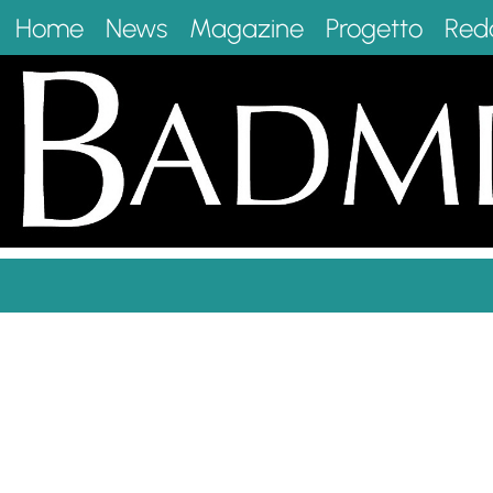
Home
News
Magazine
Progetto
Red