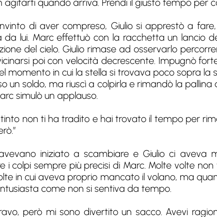
 agitarti quando arriva. Prendi il giusto tempo per col
into di aver compreso, Giulio si apprestò a fare, 
a lui. Marc effettuò con la racchetta un lancio de
zione del cielo. Giulio rimase ad osservarlo percorre
cinarsi poi con velocità decrescente. Impugnò fort
el momento in cui la stella si trovava poco sopra la 
n soldo, ma riuscì a colpirla e rimandò la pallina d
arc simulò un applauso.
istinto non ti ha tradito e hai trovato il tempo per 
erò.”
vevano iniziato a scambiare e Giulio ci aveva m
re i colpi sempre più precisi di Marc. Molte volte no
olte in cui aveva proprio mancato il volano, ma quand
e entusiasta come non si sentiva da tempo.
avo, però mi sono divertito un sacco. Avevi ragio