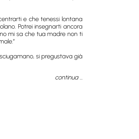
centrarti e che tenessi lontana
volano. Potrei insegnarti ancora
e no mi sa che tua madre non ti
male.”
 asciugamano, si pregustava già
continua ...