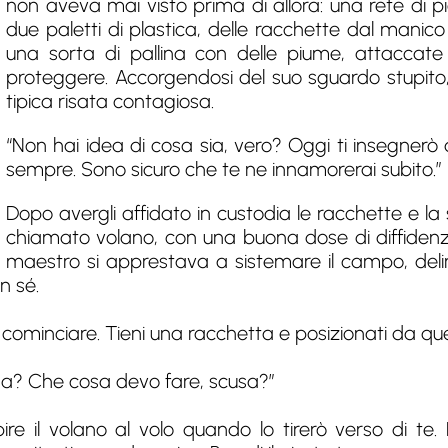
non aveva mai visto prima di allora: una rete di 
due paletti di plastica, delle racchette dal manico 
una sorta di pallina con delle piume, attaccate
proteggere. Accorgendosi del suo sguardo stupito
tipica risata contagiosa.
“Non hai idea di cosa sia, vero? Oggi ti insegnerò a
sempre. Sono sicuro che te ne innamorerai subito.”
Dopo avergli affidato in custodia le racchette e l
chiamato volano, con una buona dose di diffidenza
maestro si apprestava a sistemare il campo, deli
n sé.
cominciare. Tieni una racchetta e posizionati da qu
ma? Che cosa devo fare, scusa?”
ire il volano al volo quando lo tirerò verso di te. 