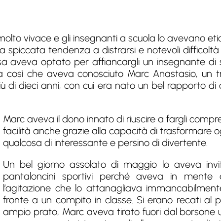
 molto vivace e gli insegnanti a scuola lo avevano et
spiccata tendenza a distrarsi e notevoli difficolt
 aveva optato per affiancargli un insegnante di 
Era così che aveva conosciuto Marc Anastasio, un tr
più di dieci anni, con cui era nato un bel rapporto di 
Marc aveva il dono innato di riuscire a fargli com
facilità anche grazie alla capacità di trasformare o
qualcosa di interessante e persino di divertente.
Un bel giorno assolato di maggio lo aveva invi
pantaloncini sportivi perché aveva in mente 
l’agitazione che lo attanagliava immancabilmente
fronte a un compito in classe. Si erano recati al pa
ampio prato, Marc aveva tirato fuori dal borsone 