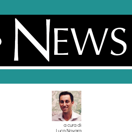
a cura di
Luca Novara