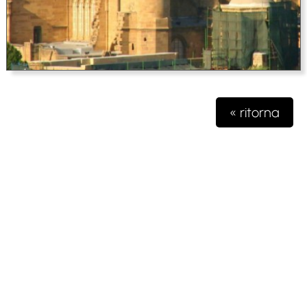
« ritorna
Testata giornalistica iscritta presso il registro della stampa del
Tribunale di Milano n. 48/2020 del 03 giugno 2020 R.G.
4631/2020
Gioko Sportsteam ASD Editore
Via Marconi 2
28040 Paruzzaro (NO)
partita iva 04132570963