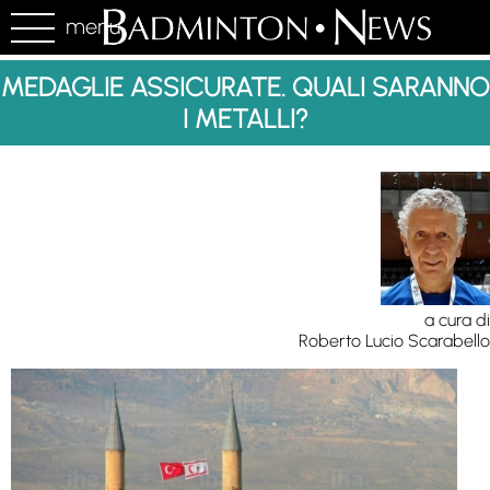
menu
MEDAGLIE ASSICURATE. QUALI SARANNO
I METALLI?
a cura di
Roberto Lucio Scarabello