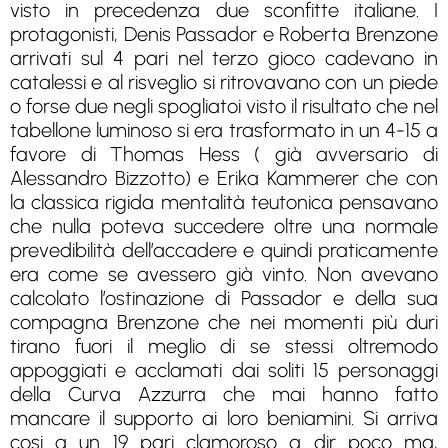
visto in precedenza due sconfitte italiane. I
protagonisti, Denis Passador e Roberta Brenzone
arrivati sul 4 pari nel terzo gioco cadevano in
catalessi e al risveglio si ritrovavano con un piede
o forse due negli spogliatoi visto il risultato che nel
tabellone luminoso si era trasformato in un 4-15 a
favore di Thomas Hess ( già avversario di
Alessandro Bizzotto) e Erika Kammerer che con
la classica rigida mentalità teutonica pensavano
che nulla poteva succedere oltre una normale
prevedibilità dell’accadere e quindi praticamente
era come se avessero già vinto. Non avevano
calcolato l’ostinazione di Passador e della sua
compagna Brenzone che nei momenti più duri
tirano fuori il meglio di se stessi oltremodo
appoggiati e acclamati dai soliti 15 personaggi
della Curva Azzurra che mai hanno fatto
mancare il supporto ai loro beniamini. Si arriva
cosi a un 19 pari clamoroso a dir poco ma,