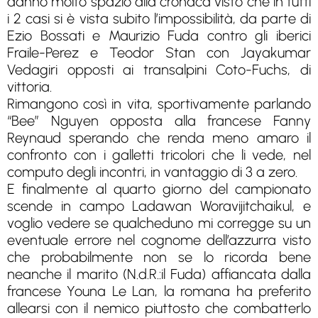
danno molto spazio alla cronaca visto che in tutti
i 2 casi si è vista subito l’impossibilità, da parte di
Ezio Bossati e Maurizio Fuda contro gli iberici
Fraile-Perez e Teodor Stan con Jayakumar
Vedagiri opposti ai transalpini Coto-Fuchs, di
vittoria.
Rimangono così in vita, sportivamente parlando
“Bee” Nguyen opposta alla francese Fanny
Reynaud sperando che renda meno amaro il
confronto con i galletti tricolori che li vede, nel
computo degli incontri, in vantaggio di 3 a zero.
E finalmente al quarto giorno del campionato
scende in campo Ladawan Woravijitchaikul, e
voglio vedere se qualcheduno mi corregge su un
eventuale errore nel cognome dell’azzurra visto
che probabilmente non se lo ricorda bene
neanche il marito (N.d.R.:il Fuda) affiancata dalla
francese Youna Le Lan, la romana ha preferito
allearsi con il nemico piuttosto che combatterlo