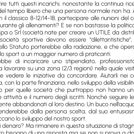
rire tutti questi incarichi, nonostante la continua ri
o del tempo libero che una persona normale non ha. 
il classico 8-12/14-18, partecipare alle riunioni del 
rante gli allenamenti? E se non bastasse la politi
Spa o Srl (società nate per creare un UTILE da distri
ocietà sportive devono essere “dilettantistiche
lo Statuto porterebbe alla radiazione, e che ope
allo sport a un maggior numero di praticanti.
bbe di incaricare uno stipendiato, professionist
a lavorare su una zona (2/3 regioni) nella quale visi
 e vedere le iniziative da concordare. Aiutarli nei c
 con la parte finanziaria, nello sviluppo della visibili
uto per quelle società che purtroppo non hanno u
ttività e il numero degli iscritti. Nonché seguire l
ente abbandonati al loro destino. Un buco nell’acqu
dipenderebbe dalla persona scelta, dal suo entusi
cano lo sviluppo del nostro sport.
 denaro? Ma rimanere in questa situazione di stag
bisogno di una risposta ma se non si prova a da