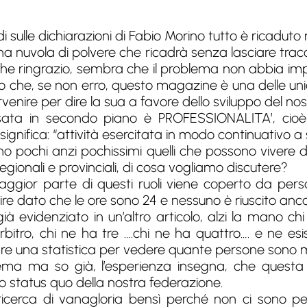
 sulle dichiarazioni di Fabio Morino tutto è ricaduto n
a nuvola di polvere che ricadrà senza lasciare tracc
, che ringrazio, sembra che il problema non abbia i
o che, se non erro, questo magazine è una delle uni
venire per dire la sua a favore dello sviluppo del nostr
ata in secondo piano è PROFESSIONALITA’, cioè 
significa: “attività esercitata in modo continuativ
no pochi anzi pochissimi quelli che possono vivere di
egionali e provinciali, di cosa vogliamo discutere?
aggior parte di questi ruoli viene coperto da per
mire dato che le ore sono 24 e nessuno è riuscito an
à evidenziato in un’altro articolo, alzi la mano chi 
arbitro, chi ne ha tre ….chi ne ha quattro…. e ne e
re una statistica per vedere quante persone sono m
ema ma so già, l’esperienza insegna, che questa
lo status quo della nostra federazione.
icerca di vanagloria bensì perché non ci sono per