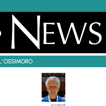
LL`OSSIMORO
a cura di