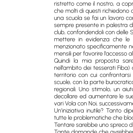
ristretto come il nostro, a cop
che molti di questi richiedon
una scuola se fai un lavoro con 
sempre presente in palestra du
club, confondendoli con delle 
mettere in evidenza che le s
menzionato specificamente nel
mensili per favorire l’accesso 
Quindi la mia proposta sare
nell’ambito dei tesserati Fiba) 
territorio con cui confrontarsi
scuole, con la parte burocratica,
regionali. Uno stimolo, un ai
decollare ed aumentare le sue a
vari Vola con Noi, successivam
Un’iniziativa inutile? Tanto 
tutte le problematiche che bloc
Tentare sarebbe uno spreco di
Tante domande che avrebbero 