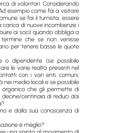
cerca di volontari. Considerando
Ad esempio come fai a visitare
comune se fai il turnista, essere
ca carica di nuove incombenze i
buire ai soci) quando obbliga a
”, termine che se non venisse
rano per tenere basse le quote
a o dipendente (se possibile
tare le varie realtà presenti nel
ontatti con i vari enti, comuni,
tà nei media locali e se possibile
n organico che gli permette di
e decine/centinaia di reduci dai
a?
asmo e dalla sua conoscenza di
nazione è meglio?
re una spinta al movimento di