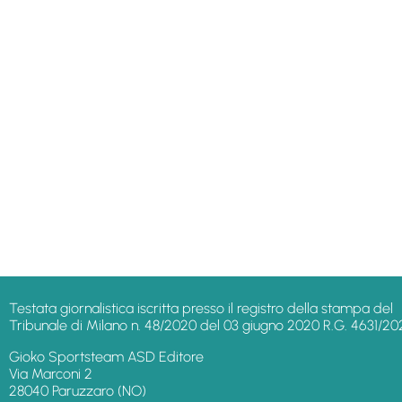
Testata giornalistica iscritta presso il registro della stampa del
Tribunale di Milano n. 48/2020 del 03 giugno 2020 R.G. 4631/20
Gioko Sportsteam ASD Editore
Via Marconi 2
28040 Paruzzaro (NO)