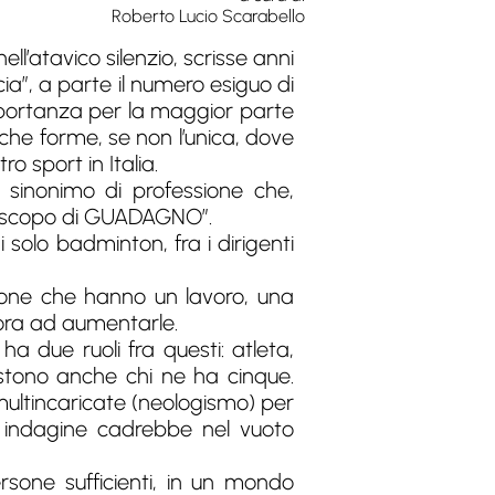
Roberto Lucio Scarabello
ell’atavico silenzio, scrisse anni
ia”, a parte il numero esiguo di
mportanza per la maggior parte
che forme, se non l’unica, dove
o sport in Italia.
sinonimo di professione che,
o a scopo di GUADAGNO”.
 solo badminton, fra i dirigenti
sone che hanno un lavoro, una
cora ad aumentarle.
ha due ruoli fra questi: atleta,
sistono anche chi ne ha cinque.
ultincaricate (neologismo) per
 indagine cadrebbe nel vuoto
sone sufficienti, in un mondo