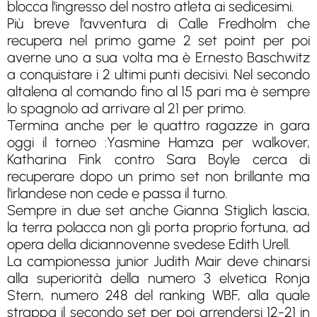
blocca l'ingresso del nostro atleta ai sedicesimi.
Più breve l'avventura di Calle Fredholm che
recupera nel primo game 2 set point per poi
averne uno a sua volta ma è Ernesto Baschwitz
a conquistare i 2 ultimi punti decisivi. Nel secondo
altalena al comando fino al 15 pari ma è sempre
lo spagnolo ad arrivare al 21 per primo.
Termina anche per le quattro ragazze in gara
oggi il torneo :Yasmine Hamza per walkover,
Katharina Fink contro Sara Boyle cerca di
recuperare dopo un primo set non brillante ma
l'irlandese non cede e passa il turno.
Sempre in due set anche Gianna Stiglich lascia,
la terra polacca non gli porta proprio fortuna, ad
opera della diciannovenne svedese Edith Urell.
La campionessa junior Judith Mair deve chinarsi
alla superiorità della numero 3 elvetica Ronja
Stern, numero 248 del ranking WBF, alla quale
strappa il secondo set per poi arrendersi 12-21 in