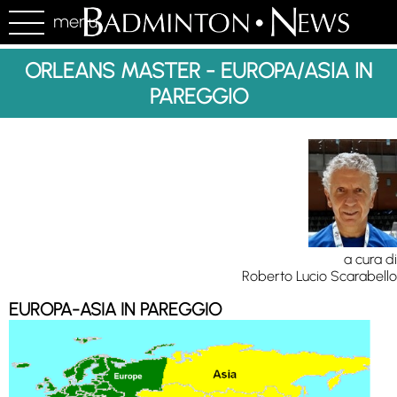
menu
ORLEANS MASTER - EUROPA/ASIA IN
PAREGGIO
a cura di
Roberto Lucio Scarabello
EUROPA-ASIA IN PAREGGIO