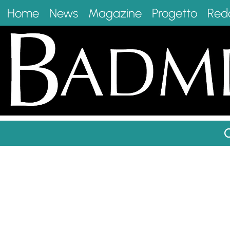
Home
News
Magazine
Progetto
Red