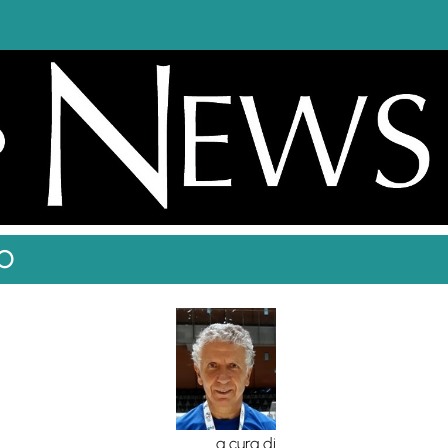
O
a cura di