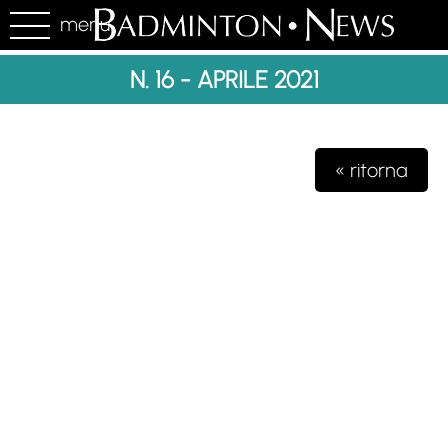
menu
N. 16 - APRILE 2021
« ritorna
Testata giornalistica iscritta presso il registro della stampa del
Tribunale di Milano n. 48/2020 del 03 giugno 2020 R.G.
4631/2020
Gioko Sportsteam ASD Editore
Via Marconi 2
28040 Paruzzaro (NO)
partita iva 04132570963