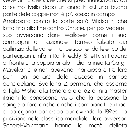
vede annullare sfide che si preannunciavano ad
altissimo livello dopo un anno in cui una buona
parte delle coppie non è più scesa in campo.
Arrabbiato contro la sorte sarà Vitidsarn, che
lotta fino alla fine contro Christie, per poi vedere il
suo avversario dare walkover come i suoi
compagni di nazionale. Torneo falsato già
dall'inizio dalle varie rinunce,scorrendo l'elenco dei
partecipanti. Infatti Rankireddy-Shetty si trovano
di fronte una coppia anglo-indiana inedita Garg-
Mayekar che non avevano mai giocato tra loro
per non parlare della discesa in campo
dell'israeliana Svetlana Zilberman, che assieme
al figlio Misha, alla tenera età di 62 anni (i master
italiani la conoscono visto che la passione la
spinge a fare anche anche i campionati europei
di categoria) partecipa pur avendo la 189esima
posizione nella classifica mondiale. I loro avversari
Scheiel-Volkmann hanno la metà dell'età