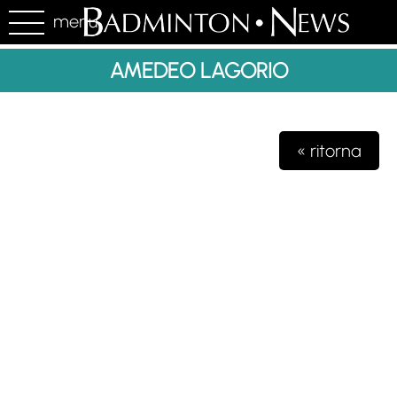
menu
AMEDEO LAGORIO
« ritorna
Testata giornalistica iscritta presso il registro della stampa del
Tribunale di Milano n. 48/2020 del 03 giugno 2020 R.G.
4631/2020
Gioko Sportsteam ASD Editore
Via Marconi 2
28040 Paruzzaro (NO)
partita iva 04132570963