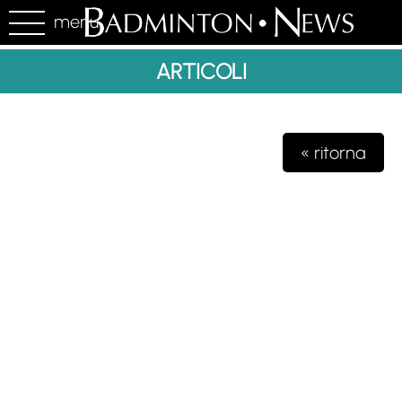
menu
ARTICOLI
« ritorna
Testata giornalistica iscritta presso il registro della stampa del
Tribunale di Milano n. 48/2020 del 03 giugno 2020 R.G.
4631/2020
Gioko Sportsteam ASD Editore
Via Marconi 2
28040 Paruzzaro (NO)
partita iva 04132570963