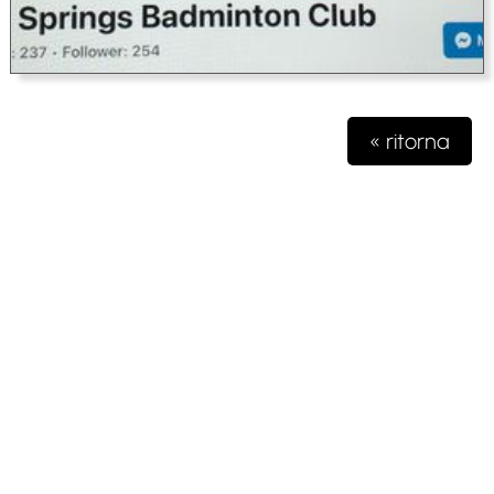
« ritorna
Testata giornalistica iscritta presso il registro della stampa del
Tribunale di Milano n. 48/2020 del 03 giugno 2020 R.G.
4631/2020
Gioko Sportsteam ASD Editore
Via Marconi 2
28040 Paruzzaro (NO)
partita iva 04132570963