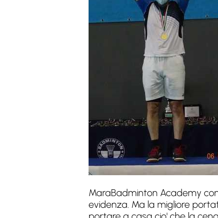
MaraBadminton Academy con tut
evidenza. Ma la migliore portat
portare a casa cio' che la ce