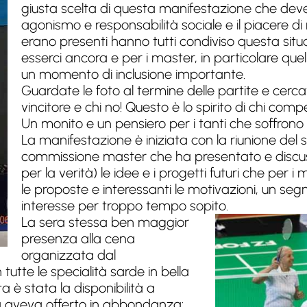
giusta scelta di questa manifestazione che deve 
agonismo e responsabilità sociale e il piacere di r
erano presenti hanno tutti condiviso questa situa
esserci ancora e per i master, in particolare quell
un momento di inclusione importante.
Guardate le foto al termine delle partite e cerca
vincitore e chi no! Questo è lo spirito di chi compet
Un monito e un pensiero per i tanti che soffrono s
La manifestazione è iniziata con la riunione del
commissione master che ha presentato e discuss
per la verità) le idee e i progetti futuri che per 
le proposte e interessanti le motivazioni, un seg
interesse per troppo tempo sopito.
La sera stessa ben maggior
presenza alla cena
organizzata dal
te le specialità sarde in bella
a è stata la disponibilità a
na aveva offerto in abbondanza: