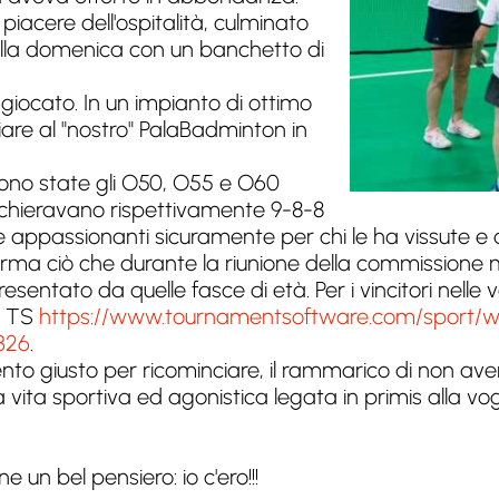
 piacere dell'ospitalità, culminato
ella domenica con un banchetto di
giocato. In un impianto di ottimo
diare al "nostro" PalaBadminton in
ono state gli O50, O55 e O60
schieravano rispettivamente 9-8-8
te appassionanti sicuramente per chi le ha vissute e 
ma ciò che durante la riunione della commissione mas
ntato da quelle fasce di età. Per i vincitori nelle va
di TS
https://www.tournamentsoftware.com/sport/w
326
.
ento giusto per ricominciare, il rammarico di non a
ita sportiva ed agonistica legata in primis alla vog
e un bel pensiero: io c'ero!!!