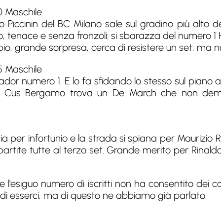
0 Maschile
 Piccinin del BC Milano sale sul gradino più alto 
o, tenace e senza fronzoli: si sbarazza del numero 1
bio, grande sorpresa, cerca di resistere un set, ma nu
5 Maschile
sador numero 1. E lo fa sfidando lo stesso sul piano a
ta del Cus Bergamo trova un De March che non dem
ia per infortunio e la strada si spiana per Maurizio 
partite tutte al terzo set. Grande merito per Rinal
ne l'esiguo numero di iscritti non ha consentito dei c
to di esserci, ma di questo ne abbiamo già parlato.
…