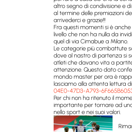
altro segno di condivisione e di
al termine delle premiazioni d
arrivederci e grazie!!!
Fra questi momenti si è anche 
livello che non ha nulla da invi
quel di via Cimabue a Milano.
Le categorie più combattute s
dove al nastro di partenza si 
atleti che davano vita a parti
attenzione. Questo dato confer
mondo master per ora è rapprese
lasciamo alla attenta lettura 
04E0-47D3-A793-6F665B605
Per chi non ha ritenuto il mom
importante per tornare ad una v
nello sport e nei suoi valori.
Riman