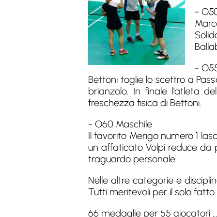
- O5
Marco
Solid
Balla
- O5
Bettoni toglie lo scettro a Pas
brianzolo. In finale l'atle
freschezza fisica di Bettoni.
- O60 Maschile
Il favorito Merigo numero 1 lasc
un affaticato Volpi reduce da 
traguardo personale.
Nelle altre categorie e discipli
Tutti meritevoli per il solo fat
66 medaglie per 55 giocatori 