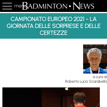
menu
CAMPIONATO EUROPEO 2021 - LA
GIORNATA DELLE SORPRESE E DELLE
CERTEZZE
a cura di
Roberto Lucio Scarabello