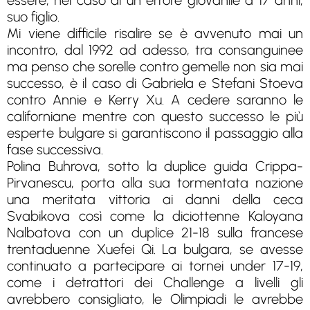
essere, nel caso di un errore giovanile a 17 anni,
suo figlio.
Mi viene difficile risalire se è avvenuto mai un
incontro, dal 1992 ad adesso, tra consanguinee
ma penso che sorelle contro gemelle non sia mai
successo, è il caso di Gabriela e Stefani Stoeva
contro Annie e Kerry Xu. A cedere saranno le
californiane mentre con questo successo le più
esperte bulgare si garantiscono il passaggio alla
fase successiva.
Polina Buhrova, sotto la duplice guida Crippa-
Pirvanescu, porta alla sua tormentata nazione
una meritata vittoria ai danni della ceca
Svabikova così come la diciottenne Kaloyana
Nalbatova con un duplice 21-18 sulla francese
trentaduenne Xuefei Qi. La bulgara, se avesse
continuato a partecipare ai tornei under 17-19,
come i detrattori dei Challenge a livelli gli
avrebbero consigliato, le Olimpiadi le avrebbe