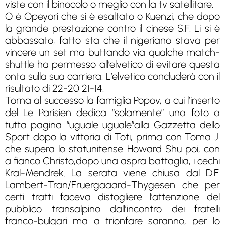
viste con il binocolo o meglio con la tv satellitare.
O è Opeyori che si è esaltato o Kuenzi, che dopo
la grande prestazione contro il cinese S.F. Li si è
abbassato, fatto sta che il nigeriano stava per
vincere un set ma buttando via qualche match-
shuttle ha permesso all’elvetico di evitare questa
onta sulla sua carriera. L’elvetico concluderà con il
risultato di 22-20 21-14.
Torna al successo la famiglia Popov, a cui l’inserto
del Le Parisien dedica “solamente” una foto a
tutta pagina “uguale uguale”alla Gazzetta dello
Sport dopo la vittoria di Toti, prima con Toma J.
che supera lo statunitense Howard Shu poi, con
a fianco Christo,dopo una aspra battaglia, i cechi
Kral-Mendrek. La serata viene chiusa dal D.F.
Lambert-Tran/Fruergaaard-Thygesen che per
certi tratti faceva distogliere l’attenzione del
pubblico transalpino dall’incontro dei fratelli
franco-bulgari ma a trionfare saranno, per lo