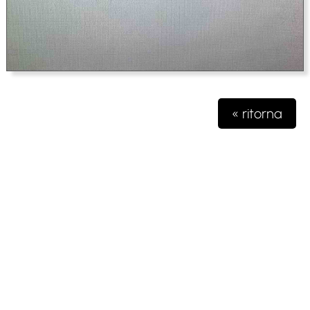
« ritorna
Testata giornalistica iscritta presso il registro della stampa del
Tribunale di Milano n. 48/2020 del 03 giugno 2020 R.G.
4631/2020
Gioko Sportsteam ASD Editore
Via Marconi 2
28040 Paruzzaro (NO)
partita iva 04132570963