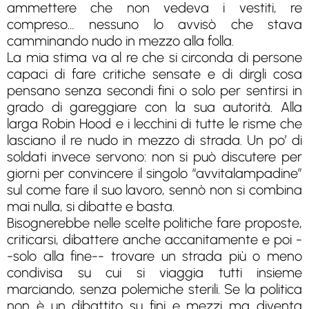
ammettere che non vedeva i vestiti, re
compreso… nessuno lo avvisò che stava
camminando nudo in mezzo alla folla.
La mia stima va al re che si circonda di persone
capaci di fare critiche sensate e di dirgli cosa
pensano senza secondi fini o solo per sentirsi in
grado di gareggiare con la sua autorità. Alla
larga Robin Hood e i lecchini di tutte le risme che
lasciano il re nudo in mezzo di strada. Un po’ di
soldati invece servono: non si può discutere per
giorni per convincere il singolo “avvitalampadine”
sul come fare il suo lavoro, sennò non si combina
mai nulla, si dibatte e basta.
Bisognerebbe nelle scelte politiche fare proposte,
criticarsi, dibattere anche accanitamente e poi -
-solo alla fine-- trovare un strada più o meno
condivisa su cui si viaggia tutti insieme
marciando, senza polemiche sterili. Se la politica
non è un dibattito su fini e mezzi ma diventa