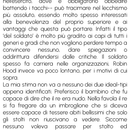
nell’esercito, dove è obbligatorio obbedire
battendo i tacchi-- può tracimare nel lecchismo
più assoluto, essendo molto spesso interessati
alla benevolenza del proprio superiore e ai
vantaggi che questa può portare. Infatti il tipo
‘del soldato’ è molto più gradito ai capi di tutti i
generi e gradi che non vogliono perdere tempo a
convincere nessuno, dare spiegazioni o
addirittura difendersi dalle critiche. Il soldato
spesso fa carriera nelle organizzazioni, Robin
Hood invece va poco lontano, per i motivi di cui
sopra.
La mia stima non va a nessuno dei due ideal-tipi
appena identificati. Preferisco il bambino che fu
capace di dire che il re era nudo. Nella favola il re
si fa fregare da un imbroglione che si diceva
essere capace di tessere abiti bellissimi che solo
gli stolti non riuscivano a vedere. Siccome
nessuno voleva passare per stolto ed