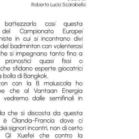
Roberto Lucio Scarabello
 battezzarlo cosi questa
 del Campionato Europei
ste in cui si incontrano divi
o del badminton con volenterosi
che si impegnano tanto fino a
e pronostici quasi fissi o
che sfidano esperte giocatrici
a bolla di Bangkok.
nton con la B maiuscola ho
ione che al Vantaan Energia
 vedremo dalle semifinali in
ida che si discosta da questa
 è Olanda-Francia dove ci
dei signori incontri, non di certo
ra QI Xuefei che contro la