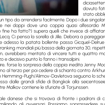
diciasett
dovuto fat
stato obbl
tipo da arrendersi facilmente. Dopo i due singolari 
 nei doppi dove una coppia quasi all'esordio 
 fine ha fatto?) supera quelli che invece di affi
ecq. Ci pensa la sorella di Jille, Debora a pareggiare
 e adesso la patata bollente passa Gicquel-Delru
ranking mondiali più bassa della giornata 30, rispet
n, avrebbero meritato di vincere tutti e quattro m
rzo e decisivo punto lo fanno i transalpini.
ire, forse la sorpresa della coppia inedita Jenny 
o al terzo per poi cedere di schianto contro Arkhu
 Hemming-Pugh/Alimov-Davletova seguono lo sche
assa dalle grandi sfide di Bangkok alla seicentose
 Malkov contiene le sfuriate di Torjunssen.
ale danese che si trovava di fronte i padroni di 
iliando gli avversari. Possiamo soprassedere su