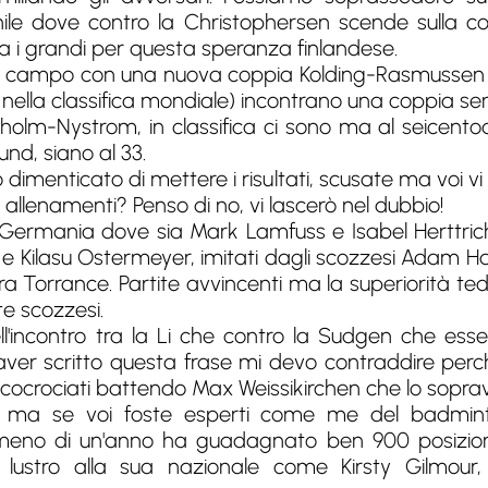
inile dove contro la Christophersen scende sulla
ra i grandi per questa speranza finlandese.
 in campo con una nuova coppia Kolding-Rasmussen
8 nella classifica mondiale) incontrano una coppia s
Linholm-Nystrom, in classifica ci sono ma al seicen
nd, siano al 33.
menticato di mettere i risultati, scusate ma voi vi an
 allenamenti? Penso di no, vi lascerò nel dubbio!
 e Germania dove sia Mark Lamfuss e Isabel Hertt
 e Kilasu Ostermeyer, imitati dagli scozzesi Adam Ha
a Torrance. Partite avvincenti ma la superiorità te
te scozzesi.
ell'incontro tra la Li che contro la Sudgen che e
ver scritto questa frase mi devo contraddire perc
ncocrociati battendo Max Weissikirchen che lo soprav
to, ma se voi foste esperti come me del badmin
meno di un'anno ha guadagnato ben 900 posizioni
lustro alla sua nazionale come Kirsty Gilmour,