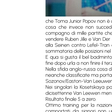
che Toma Junior Popov non è un 
cosa che invece non succede
compagno di mille partite che
vendere Ruben Jille e Van Der L
alla Seinen contro Lefel-Tran
sommatoria delle posizioni nel 
E qua si gusta il bel badminto
fine dopo urla a non finire il te
Nella sfida anglo-russa cosa d
neanche classificate ma portan
Sozonov/Easton-Van Leeuwen
Nei singolari la Kosetskaya p
dicisettenne Van Leewen mentre
Risultato finale 5 a zero.
Ottimo training per la nazion
comportati da signori non um