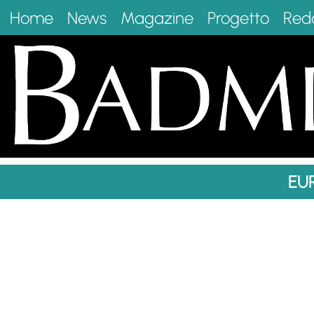
Home
News
Magazine
Progetto
Red
EU