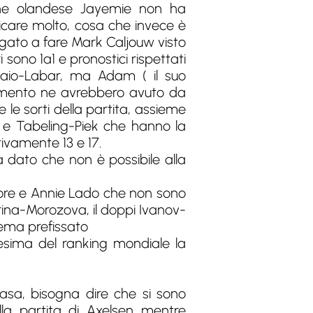
ene olandese Jayemie non ha
icare molto, cosa che invece è
igato a fare Mark Caljouw visto
sono 1a1 e pronostici rispettati
Maio-Labar, ma Adam ( il suo
atamento ne avrebbero avuto da
 le sorti della partita, assieme
e e Tabeling-Piek che hanno la
tivamente 13 e 17.
a dato che non è possibile alla
Moore e Annie Lado che non sono
rina-Morozova, il doppi Ivanov-
ma prefissato
iesima del ranking mondiale la
casa, bisogna dire che si sono
lla partita di Axelsen mentre