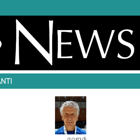
NTI
a cura di