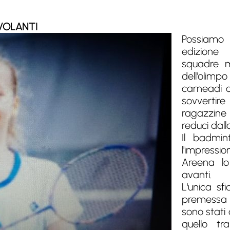
VOLANTI
Possiamo
edizione
squadre mi
dell'olimp
carneadi 
sovvertir
ragazzine 
reduci dall
Il badmi
l'impress
Areena lo
avanti.
L'unica sf
premessa
sono stati 
quello t