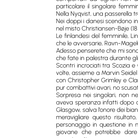
particolare il singolare femm
Nella Nyqvist, una passerella t
Nei doppi i danesi scendono
nel misto Christiansen-Bøje (1
Le finlandesi del femminile, 
che le avversarie, Ravn-Magelu
Adesso penserete che mi sono di
che fate in palestra durante gli
Scontri incrociati tra Scozia
volte, assieme a Marvin Seidel
con Christopher Grimley e Clar
pur combattivi avari, no scusa
Sorpresa nei singolari, non n
aveva speranza infatti dopo a
Glasgow, salva l'onore dei bia
meravigliare questo risulta
personaggio in questione in 
giovane che potrebbe dare 