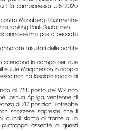
 court la campionessa U15 2020
 contro Monnberg-Paul mentre
enza ranking Paul-Suutarinen.
todiciannovesimo posto peccato
notate i risultati delle partite
rich scendono in campo per due
ll e Julie Macpherson in coppia
desca non ha lasciato spazio ai
ssendo al 258 posto del WR non
hè Joshua Apiliga, ventenne di
anza di 712 posizioni. Potrebbe
ton scozzese sapreste che il
, quindi siamo di fronte a un
 purtroppo assente a questi