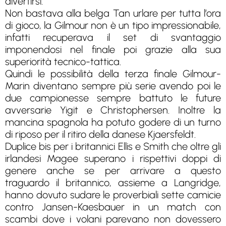
divertirsi.
Non bastava alla belga Tan urlare per tutta l’ora
di gioco, la Gilmour non è un tipo impressionabile,
infatti recuperava il set di svantaggio
imponendosi nel finale poi grazie alla sua
superiorità tecnico-tattica.
Quindi le possibilità della terza finale Gilmour-
Marin diventano sempre più serie avendo poi le
due campionesse sempre battuto le future
avversarie Yigit e Christophersen. Inoltre la
mancina spagnola ha potuto godere di un turno
di riposo per il ritiro della danese Kjaersfeldt.
Duplice bis per i britannici Ellis e Smith che oltre gli
irlandesi Magee superano i rispettivi doppi di
genere anche se per arrivare a questo
traguardo il britannico, assieme a Langridge,
hanno dovuto sudare le proverbiali sette camicie
contro Jansen-Kaesbauer in un match con
scambi dove i volani parevano non dovessero