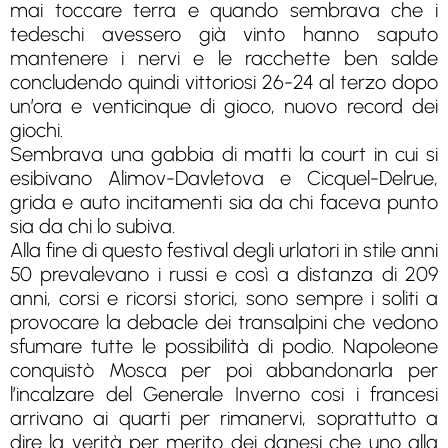
mai toccare terra e quando sembrava che i
tedeschi avessero già vinto hanno saputo
mantenere i nervi e le racchette ben salde
concludendo quindi vittoriosi 26-24 al terzo dopo
un’ora e venticinque di gioco, nuovo record dei
giochi.
Sembrava una gabbia di matti la court in cui si
esibivano Alimov-Davletova e Cicquel-Delrue,
grida e auto incitamenti sia da chi faceva punto
sia da chi lo subiva.
Alla fine di questo festival degli urlatori in stile anni
50 prevalevano i russi e così a distanza di 209
anni, corsi e ricorsi storici, sono sempre i soliti a
provocare la debacle dei transalpini che vedono
sfumare tutte le possibilità di podio. Napoleone
conquistò Mosca per poi abbandonarla per
l’incalzare del Generale Inverno cosi i francesi
arrivano ai quarti per rimanervi, soprattutto a
dire la verità per merito dei danesi che uno alla