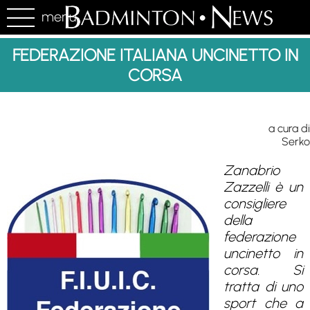
menu
FEDERAZIONE ITALIANA UNCINETTO IN
CORSA
a cura di
Serko
Zanabrio
Zazzelli è un
consigliere
della
federazione
uncinetto in
corsa. Si
tratta di uno
sport che a