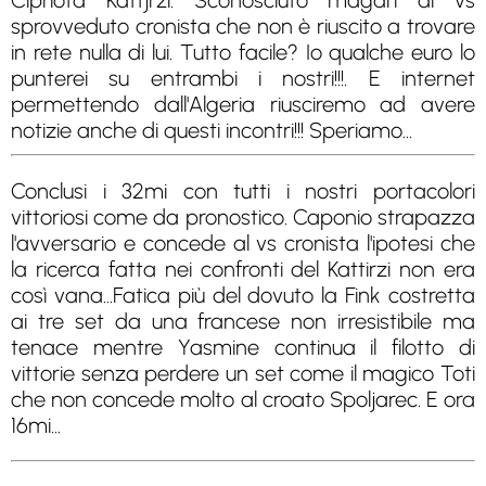
Cipriota Kattjrzi. Sconosciuto magari al vs
sprovveduto cronista che non è riuscito a trovare
in rete nulla di lui. Tutto facile? Io qualche euro lo
punterei su entrambi i nostri!!!. E internet
permettendo dall'Algeria riusciremo ad avere
notizie anche di questi incontri!!! Speriamo...
Conclusi i 32mi con tutti i nostri portacolori
vittoriosi come da pronostico. Caponio strapazza
l'avversario e concede al vs cronista l'ipotesi che
la ricerca fatta nei confronti del Kattirzi non era
così vana...Fatica più del dovuto la Fink costretta
ai tre set da una francese non irresistibile ma
tenace mentre Yasmine continua il filotto di
vittorie senza perdere un set come il magico Toti
che non concede molto al croato Spoljarec. E ora
16mi...