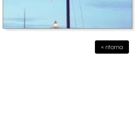
« ritorna
Testata giornalistica iscritta presso il registro della stampa del
Tribunale di Milano n. 48/2020 del 03 giugno 2020 R.G.
4631/2020
Gioko Sportsteam ASD Editore
Via Marconi 2
28040 Paruzzaro (NO)
partita iva 04132570963