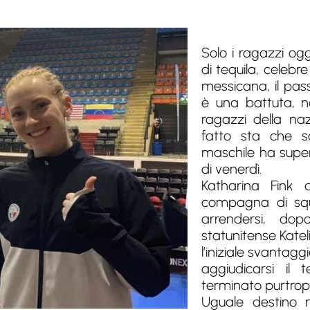
Solo i ragazzi og
di tequila, celebr
messicana, il pas
è una battuta, n
ragazzi della nazi
fatto sta che s
maschile ha super
di venerdì.
Katharina Fink 
compagna di squ
arrendersi, do
statunitense Kate
l’iniziale svantagg
aggiudicarsi il
terminato purtrop
Uguale destino 