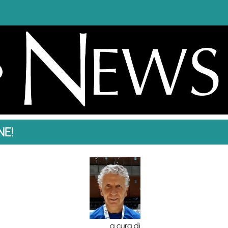
E!
a cura di