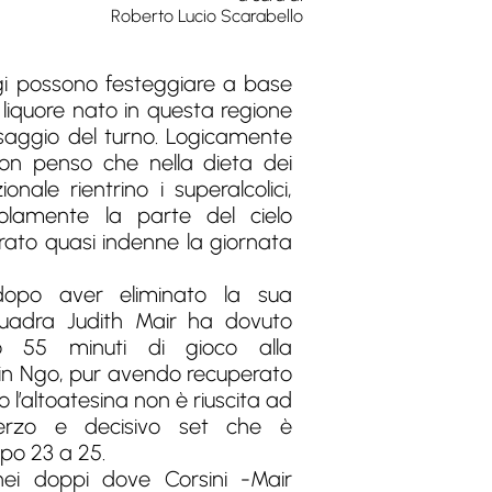
Roberto Lucio Scarabello
gi possono festeggiare a base
e liquore nato in questa regione
saggio del turno. Logicamente
on penso che nella dieta dei
onale rientrino i superalcolici,
olamente la parte del cielo
ato quasi indenne la giornata
dopo aver eliminato la sua
adra Judith Mair ha dovuto
po 55 minuti di gioco alla
lin Ngo, pur avendo recuperato
io l’altoatesina non è riuscita ad
 terzo e decisivo set che è
po 23 a 25.
nei doppi dove Corsini -Mair