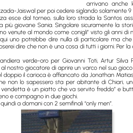
arrivano anche l
zada-Jaiswal per poi cedere siglando solamente 9 p
za esce dal torneo, sulla loro strada la Santos a
la più giovane Sania. Singolare sicuramente la storia
no venute al mondo come conigli” visto gli anni di 
 qui uno potrebbe dire nulla di particolare ma che
oserei dire che non è una cosa di tutti i giorni. Per la
andiera verde-oro per Giovanni Toti, Artur Silva
al nostro giocatore di aprire un varco nel suo gioco 
 Nel doppio il carioca è affiancato da Jonathan Matia
che non lo sapessero sta per abitante di Chiari, un
la vendetta è un piatto che va servito freddo” e but
ceno e compagno in due giochi.
” e quindi a domani con 2 semifinali “only men”.