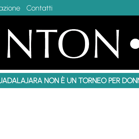
azione
Contatti
UADALAJARA NON È UN TORNEO PER DONN