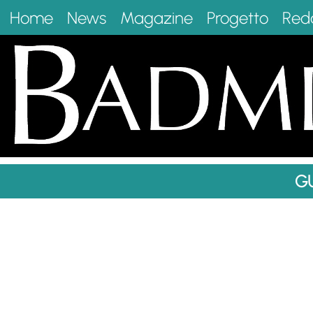
Home
News
Magazine
Progetto
Red
G