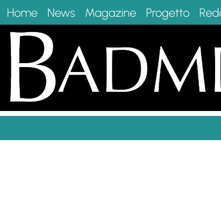
Home
News
Magazine
Progetto
Red