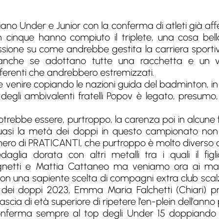
liano Under e Junior con la conferma di atleti già af
n cinque hanno compiuto il triplete, una cosa be
sione su come andrebbe gestita la carriera sportiv
, anche se adottano tutte una racchetta e un v
ifferenti che andrebbero estremizzati.
venire copiando le nazioni guida del badminton, 
o degli ambivalenti fratelli Popov è legato, presumo
otrebbe essere, purtroppo, la carenza poi in alcune 
uasi la metà dei doppi in questo campionato non 
ro di PRATICANTI, che purtroppo è molto diverso da q
glia dorata con altri metalli tra i quali il figl
netti e Mattia Cattaneo ma veniamo ora ai magn
 con una sapiente scelta di compagni extra club sca
dei doppi 2023, Emma Maria Falchetti (Chiari) pren
 fascia di età superiore di ripetere l’en-plein dell’ann
conferma sempre al top degli Under 15 doppiando 