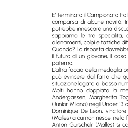
E’ terminato il Campionato Ita
comparsa di alcune novità. I
potrebbe innescare una discus
sappiamo le tre specialità
allenamenti, colpi e tattiche d
Quando? La risposta dovrebbe 
il futuro di un giovane, il cas
paterno.
L’altra faccia della medaglia p
può evincere dal fatto che q
situazione legata al basso nume
Molti hanno doppiato la meda
Andergassen, Margherita Tog
(Junior Milano) negli Under 13
Dominique De Leon, vincitore 
(Malles) a cui non riesce, nella
Anton Gurschelr (Malles) si 