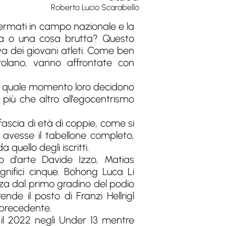
Roberto Lucio Scarabello
fermati in campo nazionale e la
lla o una cosa brutta? Questo
a dei giovani atleti. Come ben
olano, vanno affrontate con
in quale momento loro decidono
, più che altro all’egocentrismo
fascia di età di coppie, come si
avesse il tabellone completo,
uello degli iscritti.
io d’arte Davide Izzo, Matias
ifici cinque. Bohong Luca Li
lza dal primo gradino del podio
de il posto di Franzi Hellrigl
o precedente.
il 2022 negli Under 13 mentre