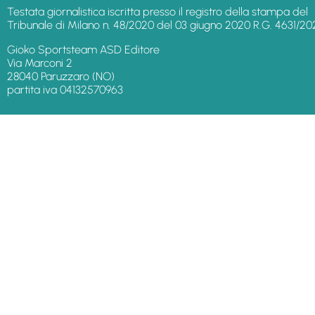
Testata giornalistica iscritta presso il registro della stampa del
Tribunale di Milano n. 48/2020 del 03 giugno 2020 R.G. 4631/20
Gioko Sportsteam ASD Editore
Via Marconi 2
28040 Paruzzaro (NO)
partita iva 04132570963