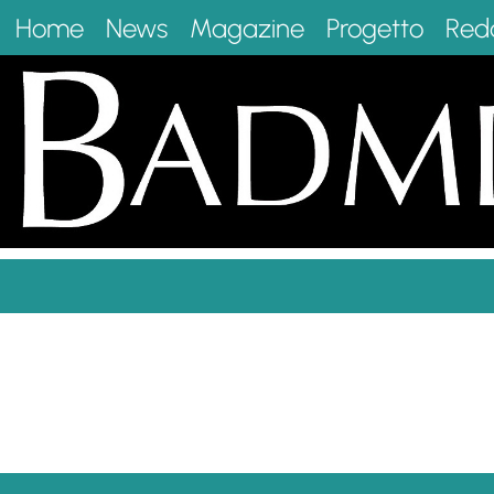
Home
News
Magazine
Progetto
Red