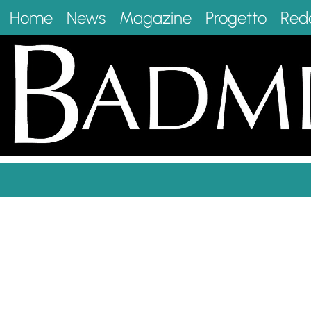
Home
News
Magazine
Progetto
Red