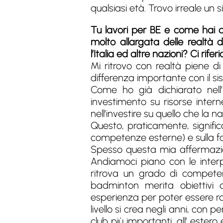
qualsiasi età. Trovo irreale un
Tu lavori per BE e come hai di
molto allargata delle realtà d
l’Italia ed altre nazioni? Ci ri
Mi ritrovo con realtà piene d
differenza importante con il si
Come ho già dichiarato nell’
investimento su risorse interne
nell’investire su quello che la n
Questo, praticamente, signific
competenze esterne) e sulla fo
Spesso questa mia affermazione
Andiamoci piano con le interp
ritrova un grado di competen
badminton merita obiettivi
esperienza per poter essere ragg
livello si crea negli anni, con 
club più importanti, all’ estero 