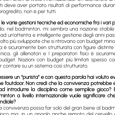
ti deve aver portato risultati di performance durante
rogredito, non è per tutti.
a le varie gestioni tecniche ed economiche fra i vari
ndo, nel badminton, mi sembra una nazione stabile
 un’attenta e intelligente gestione degli anni pas
lto più sviluppate che si ritrovano con budget minor
 è sicuramente ben strutturata con figure distinte e
nica, gli allenatori e I preparatori fisici è sicur
udget. Nazioni con budget più limitati spesso c
r contare su un sistema così strutturato.
 essere un “purista” e con questa parola hai voluto 
e l’outdoor. Non credi che la convivenza potrebbe e
 ad introdurre la disciplina come semplice gioco?
ton a livello internazionale vuole significare che 
ondiale?
a convivenza possa far solo del gran bene al badm
ioco ma, in un angolo anche remoto del cervello 