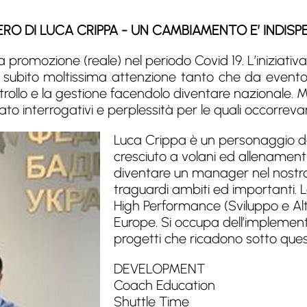
ERO DI LUCA CRIPPA - UN CAMBIAMENTO E’ INDIS
promozione (reale) nel periodo Covid 19. L’iniziativa
subito moltissima attenzione tanto che da evento c
rollo e la gestione facendolo diventare nazionale. Meg
tato interrogativi e perplessità per le quali occorreva
Luca Crippa è un personaggio d
cresciuto a volani ed allenamenti 
diventare un manager nel nost
traguardi ambiti ed importanti.
High Performance (Sviluppo e Al
Europe. Si occupa dell’implementa
progetti che ricadono sotto qu
DEVELOPMENT
Coach Education
Shuttle Time