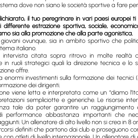
 sistema dove non siano le società sportive a fare p
chiarato, il tuo peregrinare in vari paesi europei t
i differente estrazione sportiva, sociale, economica
feriamo sia alla promozione che alla parte agonistica.
i giovani ovunque, sia in ambito sportivo che poli
stema italiano.
 intervista citata sopra ritrovo in molte realtà
 in ruoli strategici quali la direzione tecnica e lo
azione offre.
a enormi investimenti sulla formazione dei tecnici (e
rmazione dei dirigenti.
 viene letta e interpretata come un “diamo l’Itali
retazioni sempliciotte e generiche. Le risorse int
za tale da poter garantire un raggiungimento de
 di performance abbastanza importanti che nec
iunti. Un allenatore di alto livello non si crea in 8 or
percorsi definiti che partono dai club e proseguono con 
e con atleti di livello internazionale. Un allenatore d