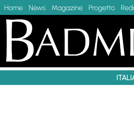
Home
News
Magazine
Progetto
Red
ITALI