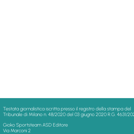
Testata giornalistica iscritta presso il registro della stampa del
Tribunale di Milano n. 48/2020 del 03 giugno 2020 R.G. 4631/20
Gioko Sportsteam ASD Editore
Via Marconi 2