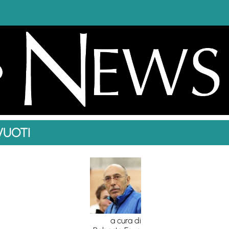
 VUOTI
a cura di