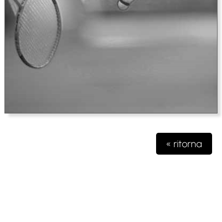
« ritorna
Testata giornalistica iscritta presso il registro della stampa del
Tribunale di Milano n. 48/2020 del 03 giugno 2020 R.G.
4631/2020