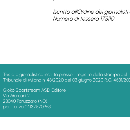
Iscritto all'Ordine dei giornal
Numero di tessera 173110
Testata giornalistica iscritta presso il registro della stampa del
Tribunale di Milano n. 48/2020 del 03 giugno 2020 R.G. 4631/20
Gioko Sportsteam ASD Editore
Via Marconi 2
28040 Paruzzaro (NO)
partita iva 04132570963