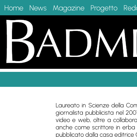
Home
News
Magazine
Progetto
Red
Laureato in Scienze della Comu
giornalista pubblicista nel 2
video e web, oltre a collabora
anche come scrittore in erba 
pubblicato dalla casa editrice