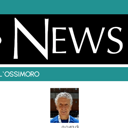
LL`OSSIMORO
a cura di