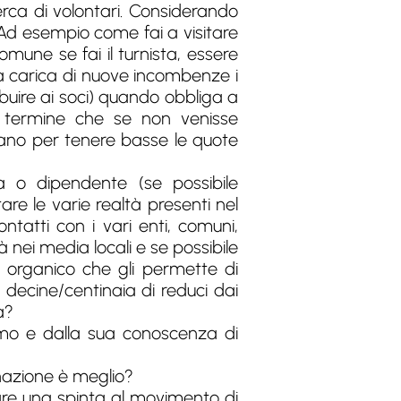
cerca di volontari. Considerando
Ad esempio come fai a visitare
comune se fai il turnista, essere
ca carica di nuove incombenze i
buire ai soci) quando obbliga a
”, termine che se non venisse
rano per tenere basse le quote
a o dipendente (se possibile
tare le varie realtà presenti nel
ontatti con i vari enti, comuni,
tà nei media locali e se possibile
n organico che gli permette di
e decine/centinaia di reduci dai
a?
asmo e dalla sua conoscenza di
nazione è meglio?
re una spinta al movimento di