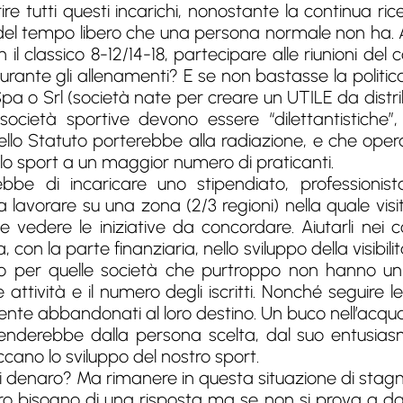
rire tutti questi incarichi, nonostante la continua ri
o del tempo libero che una persona normale non ha. 
il classico 8-12/14-18, partecipare alle riunioni del 
rante gli allenamenti? E se non bastasse la politi
Spa o Srl (società nate per creare un UTILE da distri
ocietà sportive devono essere “dilettantistiche
lo Statuto porterebbe alla radiazione, e che ope
allo sport a un maggior numero di praticanti.
bbe di incaricare uno stipendiato, professionist
a lavorare su una zona (2/3 regioni) nella quale visi
 e vedere le iniziative da concordare. Aiutarli nei c
 con la parte finanziaria, nello sviluppo della visibili
uto per quelle società che purtroppo non hanno u
ttività e il numero degli iscritti. Nonché seguire l
ente abbandonati al loro destino. Un buco nell’acqu
dipenderebbe dalla persona scelta, dal suo entusi
cano lo sviluppo del nostro sport.
 denaro? Ma rimanere in questa situazione di stag
bisogno di una risposta ma se non si prova a da