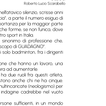
Roberto Lucio Scarabello
ell’atavico silenzio, scrisse anni
ia”, a parte il numero esiguo di
mportanza per la maggior parte
che forme, se non l’unica, dove
o sport in Italia.
sinonimo di professione che,
o a scopo di GUADAGNO”.
 solo badminton, fra i dirigenti
sone che hanno un lavoro, una
cora ad aumentarle.
ha due ruoli fra questi: atleta,
sistono anche chi ne ha cinque.
ultincaricate (neologismo) per
 indagine cadrebbe nel vuoto
sone sufficienti, in un mondo