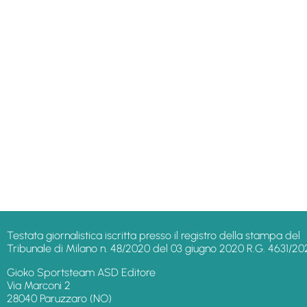
Testata giornalistica iscritta presso il registro della stampa del
Tribunale di Milano n. 48/2020 del 03 giugno 2020 R.G. 4631/20
Gioko Sportsteam ASD Editore
Via Marconi 2
28040 Paruzzaro (NO)