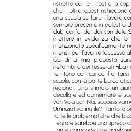
ristretto come il nostro, a cop
che molti di questi richiedon
una scuola se fai un lavoro con 
sempre presente in palestra du
club, confondendoli con delle 
mettere in evidenza che le s
menzionato specificamente nel
mensili per favorire l’accesso 
Quindi la mia proposta sare
nell’ambito dei tesserati Fiba) 
territorio con cui confrontarsi
scuole, con la parte burocratica,
regionali. Uno stimolo, un ai
decollare ed aumentare le sue a
vari Vola con Noi, successivam
Un’iniziativa inutile? Tanto 
tutte le problematiche che bloc
Tentare sarebbe uno spreco di
Tante domande che avrebbero 