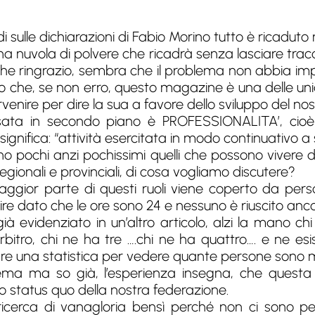
 sulle dichiarazioni di Fabio Morino tutto è ricaduto n
a nuvola di polvere che ricadrà senza lasciare tracc
, che ringrazio, sembra che il problema non abbia i
o che, se non erro, questo magazine è una delle uni
venire per dire la sua a favore dello sviluppo del nostr
ata in secondo piano è PROFESSIONALITA’, cioè 
significa: “attività esercitata in modo continuativ
no pochi anzi pochissimi quelli che possono vivere di
egionali e provinciali, di cosa vogliamo discutere?
aggior parte di questi ruoli viene coperto da per
mire dato che le ore sono 24 e nessuno è riuscito an
à evidenziato in un’altro articolo, alzi la mano chi 
arbitro, chi ne ha tre ….chi ne ha quattro…. e ne e
re una statistica per vedere quante persone sono m
ema ma so già, l’esperienza insegna, che questa
lo status quo della nostra federazione.
icerca di vanagloria bensì perché non ci sono per