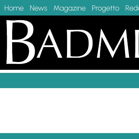
Home
News
Magazine
Progetto
Red