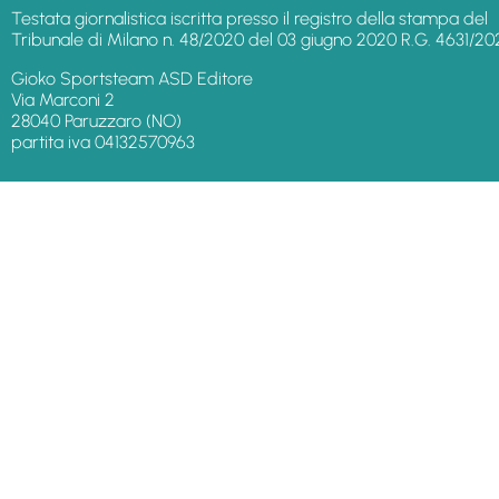
Testata giornalistica iscritta presso il registro della stampa del
Tribunale di Milano n. 48/2020 del 03 giugno 2020 R.G. 4631/20
Gioko Sportsteam ASD Editore
Via Marconi 2
28040 Paruzzaro (NO)
partita iva 04132570963