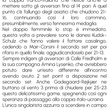
la coppia franco-italiana che riesce anche a
mettere sotto gli avversari fino al 14 pari. A quel
punto c’è l’allungo degli asiatici che chiudono 21-
16, continuando così il loro cammino,
presumibilmente, verso l’ennesima medaglia.
Nel doppio femminile lo stop è immediato,
questa volta a prevalere sono le danesi Kudsk-
Schulz che fanno valere il fattore casalingo,
cedendo a Mair-Corsini il secondo set per poi
rifarsi in quello finale, aggiudicandoselo per 21-13.
Sempre indigeni gli avversari di Calle Fredholm e
la sua compagna Amina Lysenko, che avrebbero
potuto dare un’esito differente all’incontro
avendo avuto 2 set point a disposizione nel
secondo set. Anche Gadegaard-Røjkjær ne
buttano al vento 3 prima di chiudere per 25-23
questo delicatissimo game, spegnendo così ogni
speranza di passaggio alla coppia italo-ucraina.
L’unica singolarista azzurra a scendere in campo