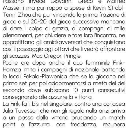
Passano invece Giovanni Greco e Matteo
Massetti ma purtroppo a spese di Kevin Strobl-
Tonni Zhou che pur vincendo la prima frazione di
gioco e sul 20-20 del gioco successivo mancano
di dare il colpo di grazia, ai compagni di mille
allenamenti, per chiudere e fare loro l’incontro, ne
approfittano gli amici/avversari che conquistano
così il passaggio agli ottavi che li vedrà affrontare
gli scozzesi Mac Gregor-Pringle.
Poche ore dopo anche il duo femminile Fink-
Hamza imita i compagni di nazionale battendo
le locali Pekala-Plawenica che se la giocano nel
primo set per poi addormentarsi a metà del del
secondo dove subiscono 10 punti consecutivi
consegnando alle azzurre la vittoria.
La Fink fà il bis nel singolare, contro una coriacea
Julia Tuvesson che non gli regala nulla anzi arriva
a un passo dalla vittoria bruciando un match
point e l’azzurra, con freddezza, recupera