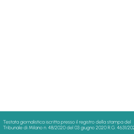
Testata giornalistica iscritta presso il registro della stampa del
Tribunale di Milano n. 48/2020 del 03 giugno 2020 R.G. 4631/20