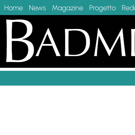
Home
News
Magazine
Progetto
Red