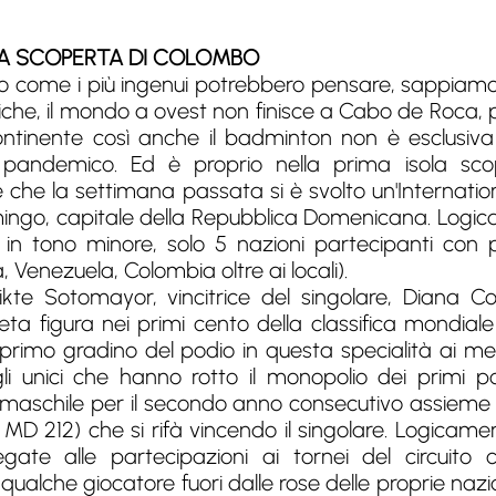
LA SCOPERTA DI COLOMBO
vo come i più ingenui potrebbero pensare, sappiamo 
iche, il mondo a ovest non finisce a Cabo de Roca,
ntinente così anche il badminton non è esclusiva
andemico. Ed è proprio nella prima isola sco
 che la settimana passata si è svolto un'Internation
ngo, capitale della Repubblica Domenicana. Logica
a in tono minore, solo 5 nazioni partecipanti con p
Venezuela, Colombia oltre ai locali).
kte Sotomayor, vincitrice del singolare, Diana Co
eta figura nei primi cento della classifica mondial
primo gradino del podio in questa specialità ai m
i unici che hanno rotto il monopolio dei primi pos
 maschile per il secondo anno consecutivo assieme
 MD 212) che si rifà vincendo il singolare. Logica
egate alle partecipazioni ai tornei del circuit
alche giocatore fuori dalle rose delle proprie naziona