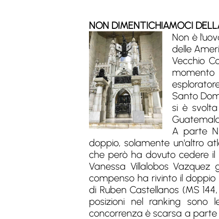
NON DIMENTICHIAMOCI DEL
Non è l'uo
delle Amer
Vecchio Co
momento p
esploratore
Santo Domi
si è svolt
Guatemala, 
A parte Ni
doppio, solamente un'altro atl
che però ha dovuto cedere il 
Vanessa Villalobos Vazquez gl
compenso ha rivinto il doppio
di Ruben Castellanos (MS 144,
posizioni nel ranking sono l
concorrenza è scarsa a parte qu