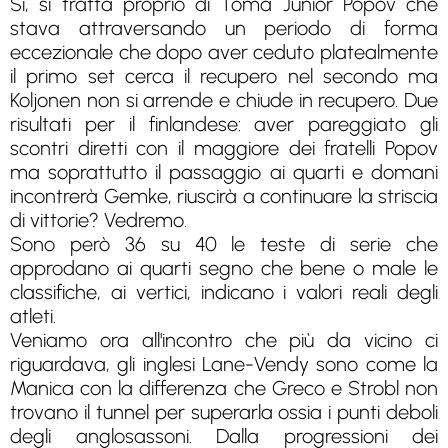
Si, si tratta proprio di Toma Junior Popov che
stava attraversando un periodo di forma
eccezionale che dopo aver ceduto platealmente
il primo set cerca il recupero nel secondo ma
Koljonen non si arrende e chiude in recupero. Due
risultati per il finlandese: aver pareggiato gli
scontri diretti con il maggiore dei fratelli Popov
ma soprattutto il passaggio ai quarti e domani
incontrerà Gemke, riuscirà a continuare la striscia
di vittorie? Vedremo.
Sono però 36 su 40 le teste di serie che
approdano ai quarti segno che bene o male le
classifiche, ai vertici, indicano i valori reali degli
atleti.
Veniamo ora all'incontro che più da vicino ci
riguardava, gli inglesi Lane-Vendy sono come la
Manica con la differenza che Greco e Strobl non
trovano il tunnel per superarla ossia i punti deboli
degli anglosassoni. Dalla progressioni dei