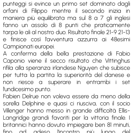
punteggi si evince un primo set dominato dagli
orfani di Filippo mentre il secondo inizia in
maniera più equilibrata ma sul 8 a 7 gli inglesi
fanno un assolo di 8 punti che praticamente
tarpa le ali al nostro duo. Risultato finale 21-9 21-13
e finisce così l'avventura azzurra ai 48esimi
Campionati europei.
A conferma della bella prestazione di Fabio
Caponio viene il secco risultato che Vittinghus
rifila alla speranza irlandese Nguyen che subisce
per tutta la partita la superiorità del danese e
non riesce a superare in entrambi i set
l'undicesimo punto.
Fabien Delrue non voleva essere da meno della
sorella Delphine e quasi ci riusciva, con il socio
Villenger hanno messo in grande difficoltà Ellis-
Langridge grandi favoriti per la vittoria finale. I
britannici hanno dovuto impiegare ben 81 minuti,
fino ad adeso l'incontro più lungo del