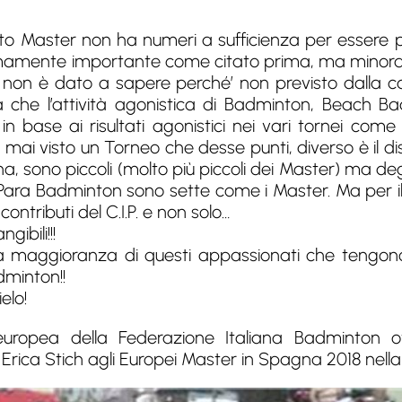
to Master non ha numeri a sufficienza per essere pr
mamente importante come citato prima, ma minoranza
” non è dato a sapere perché’ non previsto dalla car
zia che l’attività agonistica di Badminton, Beach 
in base ai risultati agonistici nei vari tornei com
mai visto un Torneo che desse punti, diverso è il di
a, sono piccoli (molto più piccoli dei Master) ma deg
Para Badminton sono sette come i Master. Ma per 
ntributi del C.I.P. e non solo…
gibili!!!
a maggioranza di questi appassionati che tengono 
minton!!
ielo!
 europea della Federazione Italiana Badminton 
di Erica Stich agli Europei Master in Spagna 2018 nell