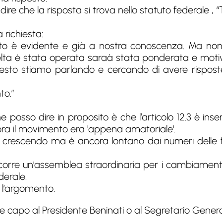
dire che la risposta si trova nello statuto federale ,
 richiesta:
to è evidente e già a nostra conoscenza. Ma non d
elta è stata operata saraà stata ponderata e motiv
uesto stiamo parlando e cercando di avere rispos
to.”
 posso dire in proposito è che l’articolo 12.3 è inser
lora il movimento era 'appena amatoriale'.
crescendo ma è ancora lontano dai numeri delle fe
ccorre un’assemblea straordinaria per i cambiamenti
derale.
 l’argomento.
are capo al Presidente Beninati o al Segretario Genera