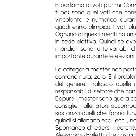
E parliamo di voti plurimi. Co
tubo) sono quei voti che cons
vincolante e numerico duran
quadriennio olimpico. I voti p
Ognuno di questi meriti ha un
in sede elettiva. Quindi se ave
mondiali, sono tutte variabili c
importante durante le elezioni.
La categoria master non porta 
contano nulla: zero. E il prob
del genere. Tralascio quelle 
responsabili di settore che no
Eppure i master sono quella cat
consiglieri, allenatori, accompa
sostanza quelli che fanno fun
quindi si allenano ecc... ecc..., 
Spontaneo chiedersi il perché
Alessandro Bailetti, che così ci 