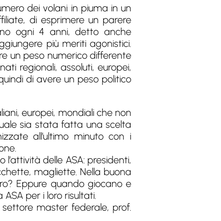
umero dei volani in piuma in un
iliate, di esprimere un parere
ono ogni 4 anni, detto anche
giungere più meriti agonistici.
re un peso numerico differente
ti regionali, assoluti, europei,
 quindi di avere un peso politico
iani, europei, mondiali che non
uale sia stata fatta una scelta
izzate all’ultimo minuto con i
one.
’attività delle ASA: presidenti,
racchette, magliette. Nella buona
 vero? Eppure quando giocano e
 ASA per i loro risultati.
settore master federale, prof.