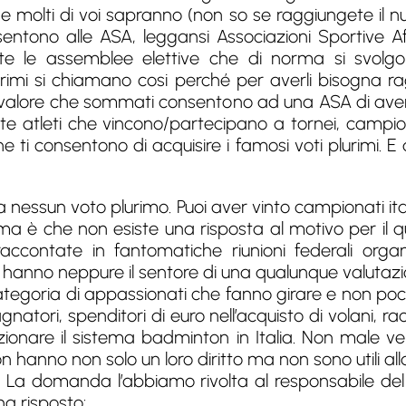
me molti di voi sapranno (non so se raggiungete il n
entono alle ASA, leggansi Associazioni Sportive Aff
te le assemblee elettive che di norma si svolg
lurimi si chiamano cosi perché per averli bisogna rag
 valore che sommati consentono ad una ASA di ave
te atleti che vincono/partecipano a tornei, campiona
he ti consentono di acquisire i famosi voti plurimi. E
nessun voto plurimo. Puoi aver vinto campionati ital
lema è che non esiste una risposta al motivo per il q
raccontate in fantomatiche riunioni federali organ
n hanno neppure il sentore di una qualunque valutazi
egoria di appassionati che fanno girare e non poco l
gnatori, spenditori di euro nell’acquisto di volani, 
zionare il sistema badminton in Italia. Non male
non hanno non solo un loro diritto ma non sono utili alla
. La domanda l’abbiamo rivolta al responsabile del 
ha risposto: