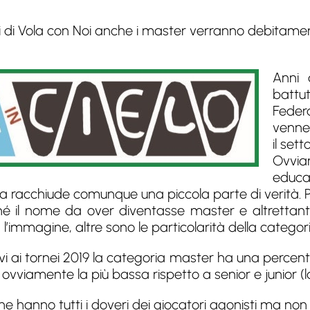
i di Vola con Noi anche i master verranno debitame
Anni 
battut
Feder
venne 
il sett
Ovvia
educa
a racchiude comunque una piccola parte di verità. Più
ché il nome da over diventasse master e altrettanti
’immagine, altre sono le particolarità della categor
vi ai tornei 2019 la categoria master ha una percentua
d ovviamente la più bassa rispetto a senior e junior (
hanno tutti i doveri dei giocatori agonisti ma non i d