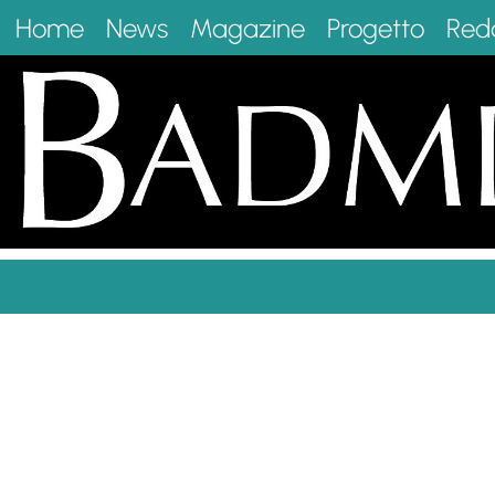
Home
News
Magazine
Progetto
Red