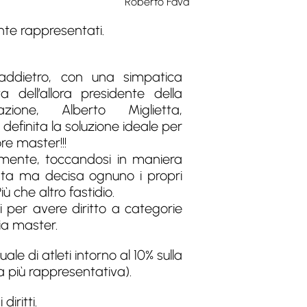
Roberto Fava
nte rappresentati.
addietro, con una simpatica
a dell’allora presidente della
azione, Alberto Miglietta,
definita la soluzione ideale per
ore master!!!
mente, toccandosi in maniera
ta ma decisa ognuno i propri
 che altro fastidio.
 per avere diritto a categorie
ia master.
le di atleti intorno al 10% sulla
la più rappresentativa).
iritti.