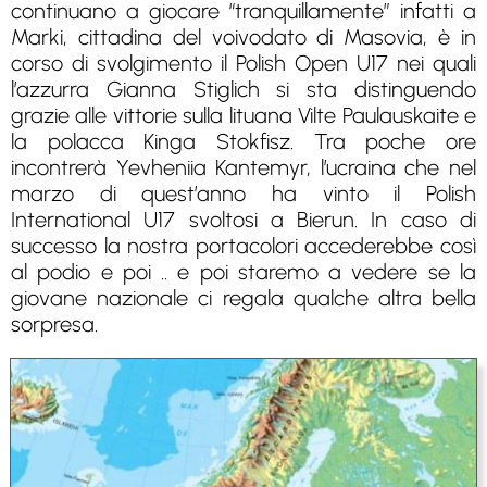
continuano a giocare “tranquillamente” infatti a
Marki, cittadina del voivodato di Masovia, è in
corso di svolgimento il Polish Open U17 nei quali
l’azzurra Gianna Stiglich si sta distinguendo
grazie alle vittorie sulla lituana Vilte Paulauskaite e
la polacca Kinga Stokfisz. Tra poche ore
incontrerà Yevheniia Kantemyr, l’ucraina che nel
marzo di quest’anno ha vinto il Polish
International U17 svoltosi a Bierun. In caso di
successo la nostra portacolori accederebbe così
al podio e poi .. e poi staremo a vedere se la
giovane nazionale ci regala qualche altra bella
sorpresa.