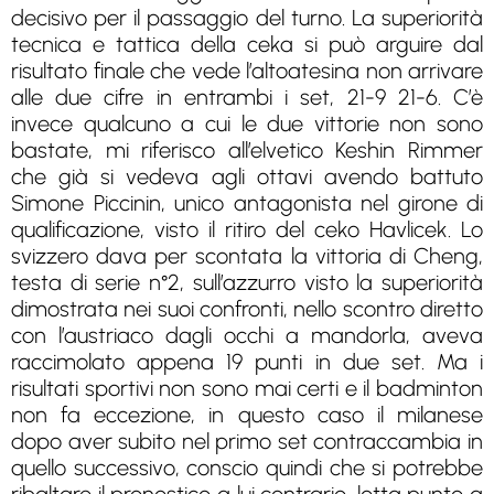
decisivo per il passaggio del turno. La superiorità
tecnica e tattica della ceka si può arguire dal
risultato finale che vede l’altoatesina non arrivare
alle due cifre in entrambi i set, 21-9 21-6. C’è
invece qualcuno a cui le due vittorie non sono
bastate, mi riferisco all’elvetico Keshin Rimmer
che già si vedeva agli ottavi avendo battuto
Simone Piccinin, unico antagonista nel girone di
qualificazione, visto il ritiro del ceko Havlicek. Lo
svizzero dava per scontata la vittoria di Cheng,
testa di serie n°2, sull’azzurro visto la superiorità
dimostrata nei suoi confronti, nello scontro diretto
con l’austriaco dagli occhi a mandorla, aveva
raccimolato appena 19 punti in due set. Ma i
risultati sportivi non sono mai certi e il badminton
non fa eccezione, in questo caso il milanese
dopo aver subito nel primo set contraccambia in
quello successivo, conscio quindi che si potrebbe