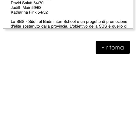
« ritorna
Testata giornalistica iscritta presso il registro della stampa del
Tribunale di Milano n. 48/2020 del 03 giugno 2020 R.G.
4631/2020
Gioko Sportsteam ASD Editore
Via Marconi 2
28040 Paruzzaro (NO)
partita iva 04132570963