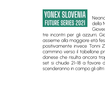
Neanch
della 
Gioved
tre incontri per gli azzurri,
assieme alla maggiore età festeg
positivamente invece Tonni Zh
cammino verso il tabellone pri
danese che risulta ancora tro
set si chiude 21-18 a favore d
scenderanno in campo gli altri