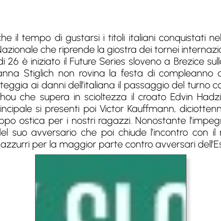
e il tempo di gustarsi i titoli italiani conquistati n
Nazionale che riprende la giostra dei tornei internazio
i 26 è iniziato il Future Series sloveno a Brezice s
 Gianna Stiglich non rovina la festa di compleanno 
gia ai danni dell’italiana il passaggio del turno con il
ou che supera in scioltezza il croato Edvin Hadzi
ncipale si presenti poi Victor Kauffmann, diciotten
ppo ostica per i nostri ragazzi. Nonostante l’impeg
el suo avversario che poi chiude l’incontro con il r
 azzurri per la maggior parte contro avversari dell’