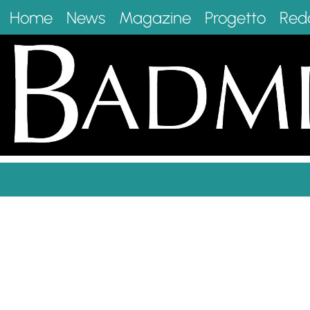
Home
News
Magazine
Progetto
Red