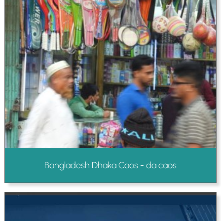
Bangladesh Dhaka Caos - da caos