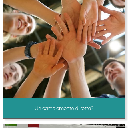
Un cambiamento di rotta?