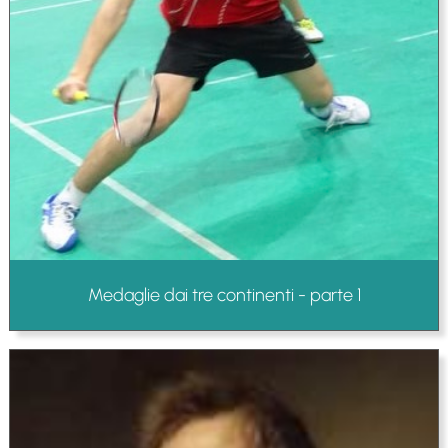
Medaglie dai tre continenti - parte 1