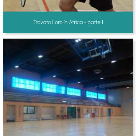
Trovato l`oro in Africa - parte 1